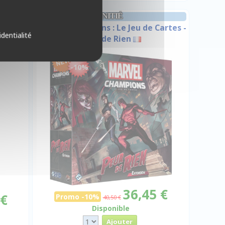
INITIÉ
Game -
Marvel Champions : Le Jeu de Cartes -
identialité
on
Peur de Rien
-10%
36,45 €
 €
Promo -10%
40,50 €
Disponible