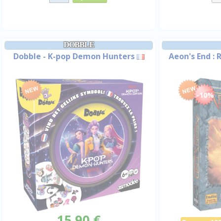
DOBBLE
Dobble - K-pop Demon Hunters
Aeon's End :
-10%
15,90 €