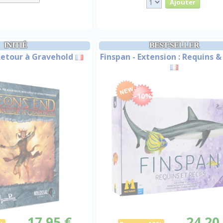
INITIÉ
BEST-SELLER
 Retour à Gravehold
Finspan - Extension : Requins &
-10%
17,95 €
24,20