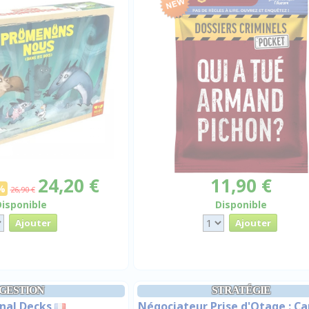
24,20 €
11,90 €
%
26,90 €
Disponible
Disponible
GESTION
STRATÉGIE
nal Decks
Négociateur Prise d'Otage : Ca