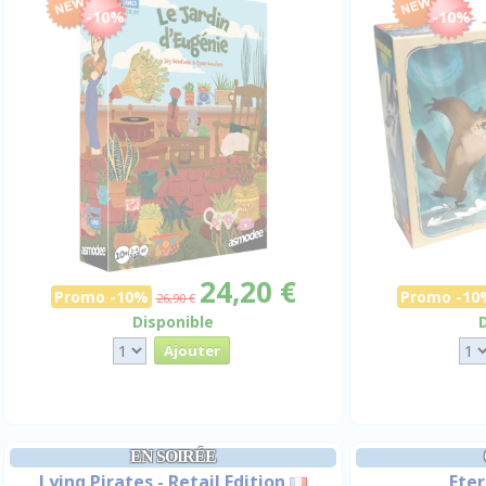
-10%
-10%
24,20 €
Promo -10%
Promo -10
26,90 €
Disponible
EN SOIRÉE
Lying Pirates - Retail Edition
Eter