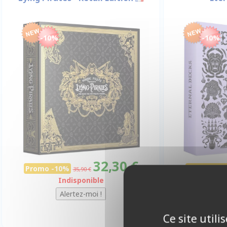
-10%
-10%
32,30 €
Promo -10%
Promo -10
35,90 €
Indisponible
Ce site util