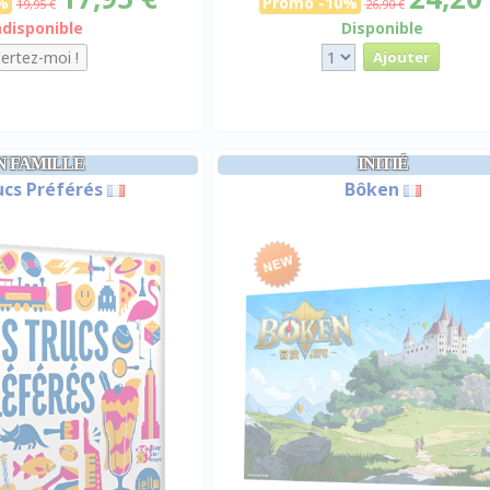
%
Promo -10%
19,95 €
26,90 €
ndisponible
Disponible
N FAMILLE
INITIÉ
ucs Préférés
Bôken