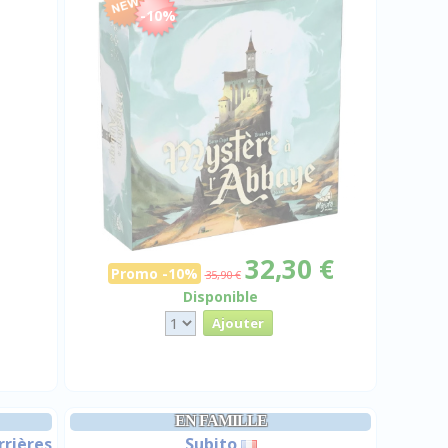
-10%
32,30 €
Promo -10%
35,90 €
Disponible
EN FAMILLE
rrières
Subito