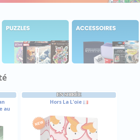
té
EN SOIRÉE
an
Hors La L'oie
e au