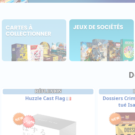
D
RÉFLEXION
Huzzle Cast Flag
Dossiers Crim
tué Is
-10%