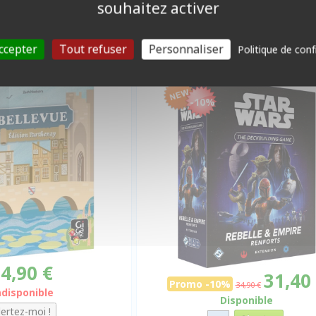
souhaitez activer
C BOÎTE BISEAU
INITIÉ
rthenay (boîte biseau)
Star Wars : The Deck Building 
ccepter
Tout refuser
Personnaliser
Politique de conf
Rebelle & Empire (extensi
Renforts)
-10%
4,90 €
31,40
Promo -10%
34,90 €
ndisponible
Disponible