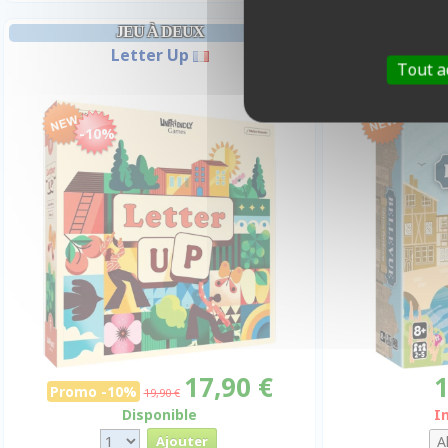
JEU À DEUX
GIGAMI
Letter Up
Bellevue - Pa
Tout a
-10%
17,90 €
1
Promo -10%
19,90 €
Disponible
I