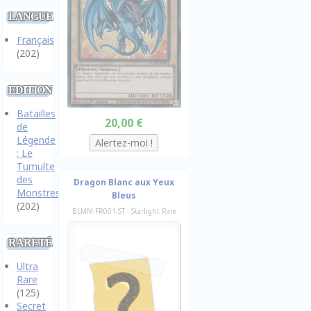
LANGUE
Français
(202)
EDITION
Batailles
20,00 €
de
Légende
: Le
Tumulte
des
Dragon Blanc aux Yeux
Monstres
Bleus
(202)
BLMM-FR001-ST - Starlight Rare
RARETÉ
Ultra
Rare
(125)
Secret