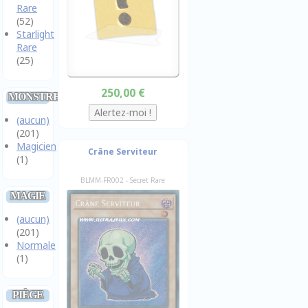
Rare
(52)
Starlight
Rare
(25)
250,00 €
MONSTRE
(aucun)
(201)
Magicien
Crâne Serviteur
(1)
BLMM-FR002 - Secret Rare
MAGIE
(aucun)
(201)
Normale
(1)
PIÈGE