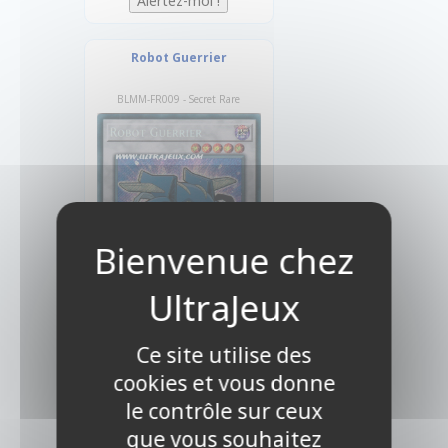
Robot Guerrier
BLMM-FR009 - Secret Rare
Ce site utilise des
3,00 €
cookies et vous donne
le contrôle sur ceux
que vous souhaitez