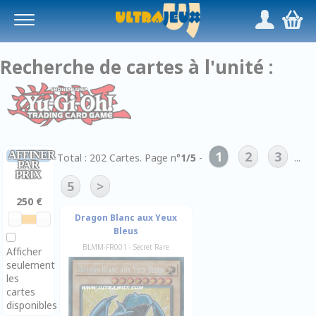
Panneau de gestion des cookies
/
,
Recherche de cartes à l'unité :
1
2
3
AFFINER
Total : 202 Cartes. Page n°
1/5
-
...
PAR
PRIX
5
>
Dragon Blanc aux Yeux
Bleus
BLMM-FR001 - Secret Rare
Afficher
seulement
les
cartes
disponibles