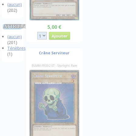
(aucun)
(202)
ATTRIBUT
5,00 €
(aucun)
(201)
Ténèbres
Crâne Serviteur
(1)
BLMM-FR002-ST - Starlight Rare