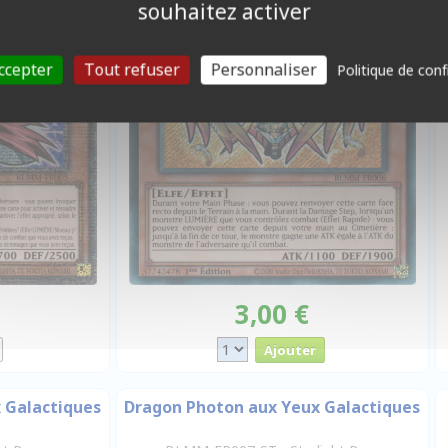
souhaitez activer
ccepter
Tout refuser
Personnaliser
Politique de conf
3,00 €
 Galactiques
Dragon Photon aux Yeux Galactiques