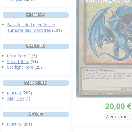
EDITION
Batailles de Légende : Le
Tumulte des Monstres
(201)
RARETÉ
Ultra Rare
(125)
Secret Rare
(51)
Starlight Rare
(25)
MONSTRE
(aucun)
(200)
Magicien
(1)
20,00 €
MAGIE
(aucun)
(201)