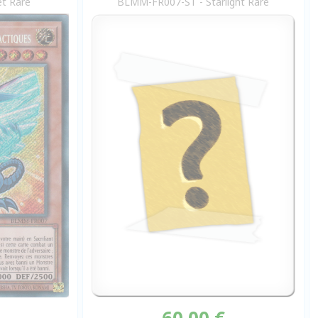
t Rare
BLMM-FR007-ST - Starlight Rare
60,00 €