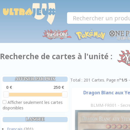
Panneau de gestion des cookies
Recherche de cartes à l'unité :
AFFINER PAR PRIX
Total : 201 Cartes. Page n°
1/5
Dragon Blanc aux Ye
Afficher seulement les cartes
BLMM-FR001 - Secre
disponibles
LANGUE
Français
(201)