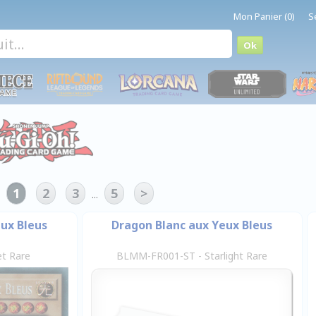
Mon Panier (0)
S
1
2
3
5
>
-
...
ux Bleus
Dragon Blanc aux Yeux Bleus
t Rare
BLMM-FR001-ST - Starlight Rare