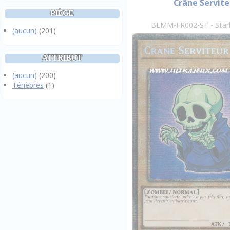
Crâne Servite
PIÈGE
BLMM-FR002-ST - Starl
(aucun)
(201)
ATTRIBUT
(aucun)
(200)
Ténèbres
(1)