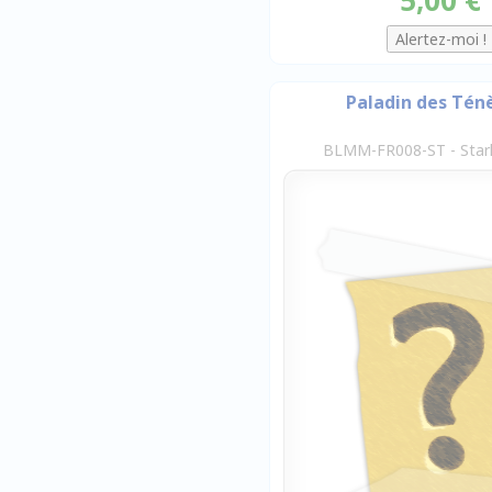
Paladin des Tén
BLMM-FR008-ST - Starl