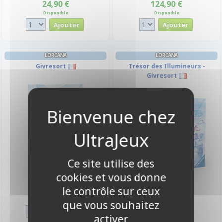
24,90 €
124,90 €
Disponible
Disponible
LORCANA
LORCANA
Givresort
Trésor des Illumineurs -
Givresort
Ce site utilise des
cookies et vous donne
le contrôle sur ceux
6,00 €
49,90 €
Disponible
Disponible
que vous souhaitez
activer