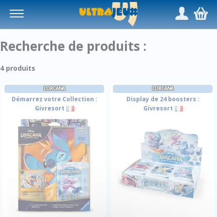
Panneau de gestion des cookies
/
,
Recherche de produits :
4 produits
LORCANA
LORCANA
Démarrez votre Collection :
Display de 24 boosters :
Givresort
Givresort