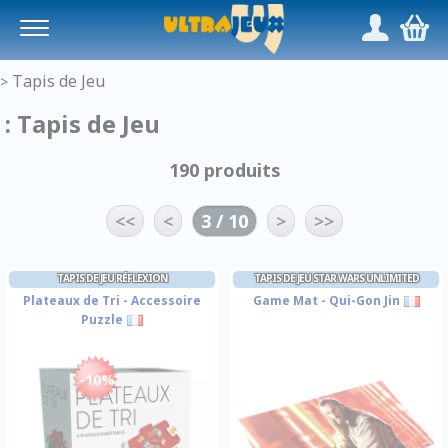
Panneau de gestion des cookies
/
,
Tapis de Jeu
>
: Tapis de Jeu
190 produits
<<
<
3 / 10
>
>>
TAPIS DE JEU RÉFLEXION
TAPIS DE JEU STAR WARS UNLIMITED
Plateaux de Tri - Accessoire
Game Mat - Qui-Gon Jin
Puzzle
-10%