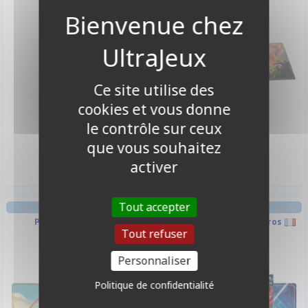
Ce site utilise des
cookies et vous donne
le contrôle sur ceux
19,90 €
19,90 €
que vous souhaitez
Disponible
Indisponible
activer
Tout accepter
TAPIS DE JEU LORCANA
TAPIS DE JEU LORCANA
Playmat : Tigrou
Playmat : Nouveaux Héros
Tout refuser
Personnaliser
Politique de confidentialité