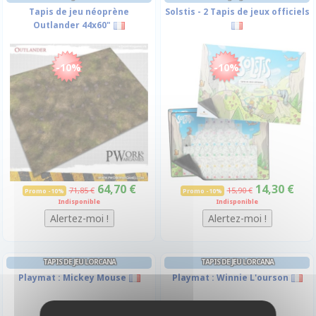
Tapis de jeu néoprène
Solstis - 2 Tapis de jeux officiels
Outlander 44x60"
-10%
-10%
64,70 €
14,30 €
71,85 €
15,90 €
Promo -10%
Promo -10%
Indisponible
Indisponible
TAPIS DE JEU LORCANA
TAPIS DE JEU LORCANA
Playmat : Mickey Mouse
Playmat : Winnie L'ourson