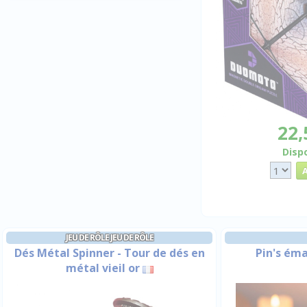
22,
Disp
JEU DE RÔLE JEU DE RÔLE
Dés Métal Spinner - Tour de dés en
Pin's éma
métal vieil or