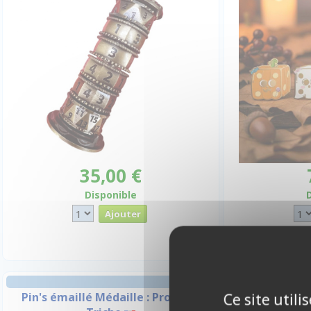
35,00 €
Disponible
Pin's émaillé Médaille : Pro de la
Pin's émaill
Ce site util