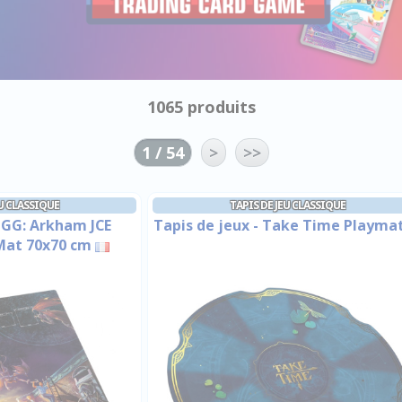
1065 produits
1 / 54
>
>>
EU CLASSIQUE
TAPIS DE JEU CLASSIQUE
- GG: Arkham JCE
Tapis de jeux - Take Time Playma
Mat 70x70 cm