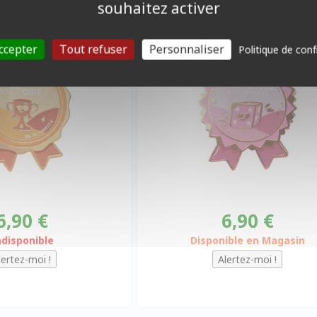
ictoire
perdant
souhaitez activer
ccepter
Tout refuser
Personnaliser
Politique de conf
6,90 €
6,90 €
ndisponible
Disponible en Magasin