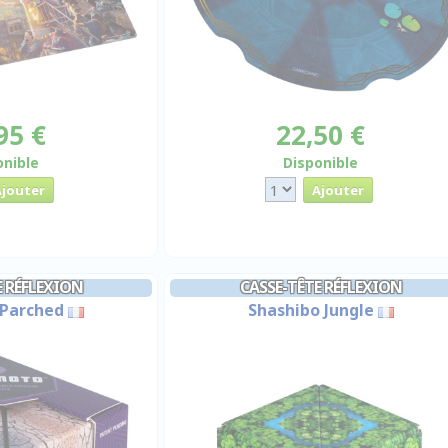
95 €
22,50 €
onible
Disponible
E RÉFLEXION
CASSE-TÊTE RÉFLEXION
Parched
Shashibo Jungle