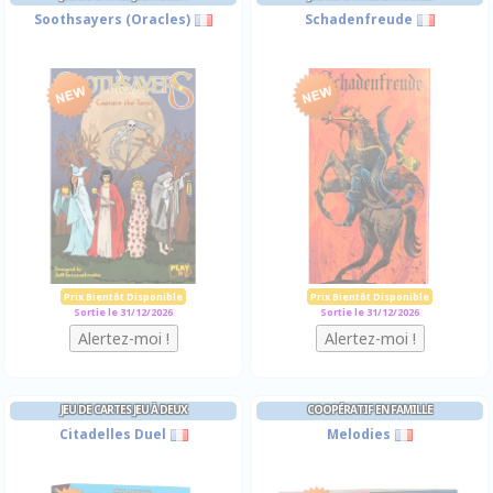
Soothsayers (Oracles)
Schadenfreude
Prix Bientôt Disponible
Prix Bientôt Disponible
Sortie le 31/12/2026
Sortie le 31/12/2026
JEU DE CARTES JEU À DEUX
COOPÉRATIF EN FAMILLE
Citadelles Duel
Melodies