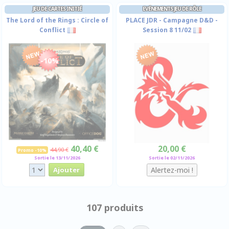
JEU DE CARTES INITIÉ
EVÉNEMENTS JEU DE RÔLE
The Lord of the Rings : Circle of
PLACE JDR - Campagne D&D -
Conflict
Session 8 11/02
-10%
40,40 €
20,00 €
44,90 €
Promo -10%
Sortie le 13/11/2026
Sortie le 02/11/2026
107 produits