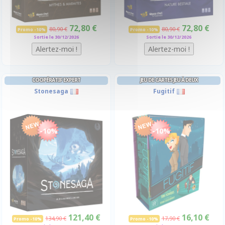
72,80 €
72,80 €
80,90 €
80,90 €
Promo -10%
Promo -10%
Sortie le 30/12/2026
Sortie le 30/12/2026
COOPÉRATIF EXPERT
JEU DE CARTES JEU À DEUX
Stonesaga
Fugitif
-10%
-10%
121,40 €
16,10 €
134,90 €
17,90 €
Promo -10%
Promo -10%