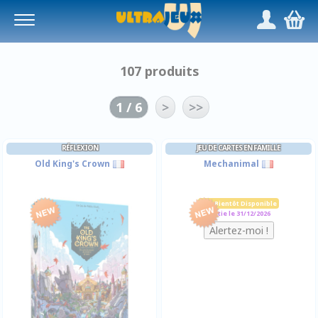
Panneau de gestion des cookies
/
,
107 produits
1 / 6
>
>>
RÉFLEXION
JEU DE CARTES EN FAMILLE
Old King's Crown
Mechanimal
Prix Bientôt Disponible
Sortie le 31/12/2026