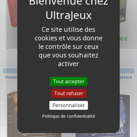
Ce site utilise des
cookies et vous donne
7,90 €
52,60 €
58,50 €
Promo -10%
le contrôle sur ceux
Sortie le 31/12/2026
Disponible le 31/12/2026
que vous souhaitez
activer
COOPÉRATIF EXPERT
COOPÉRATIF EXPERT
Stonesaga - Extension Mythes
Stonesaga - Extension Nature
Tout accepter
et marmites
Bestiale
Tout refuser
-10%
-10%
Personnaliser
Politique de confidentialité