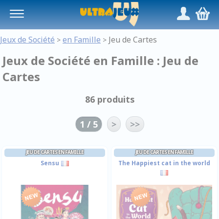
Panneau de gestion des cookies
/
,
Jeux de Société
en Famille
Jeu de Cartes
>
>
Jeux de Société en Famille : Jeu de
Cartes
86 produits
1 / 5
>
>>
JEU DE CARTES EN FAMILLE
JEU DE CARTES EN FAMILLE
Sensu
The Happiest cat in the world