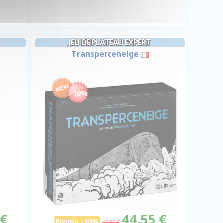
JEU DE PLATEAU EXPERT
Transperceneige
-10%
 €
44,55 €
Promo -10%
49,50 €