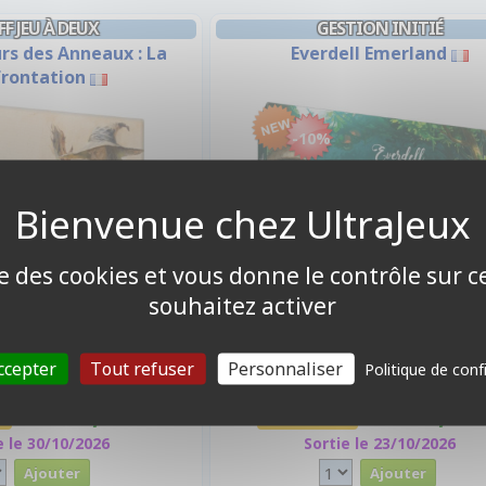
FF JEU À DEUX
GESTION INITIÉ
rs des Anneaux : La
Everdell Emerland
rontation
-10%
ise des cookies et vous donne le contrôle sur 
souhaitez activer
ccepter
Tout refuser
Personnaliser
Politique de conf
35,90 €
44,90
%
Promo -10%
39,90 €
49,90 €
e le 30/10/2026
Sortie le 23/10/2026