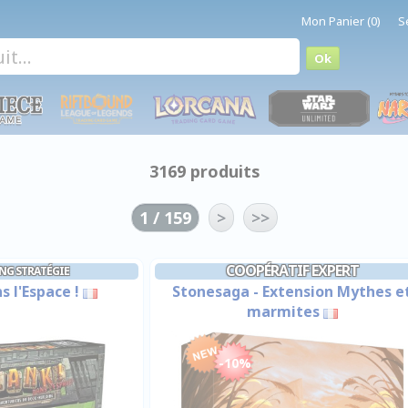
Mon Panier (0)
S
3169 produits
1 / 159
>
>>
COOPÉRATIF EXPERT
NG STRATÉGIE
s l'Espace !
Stonesaga - Extension Mythes e
marmites
-10%