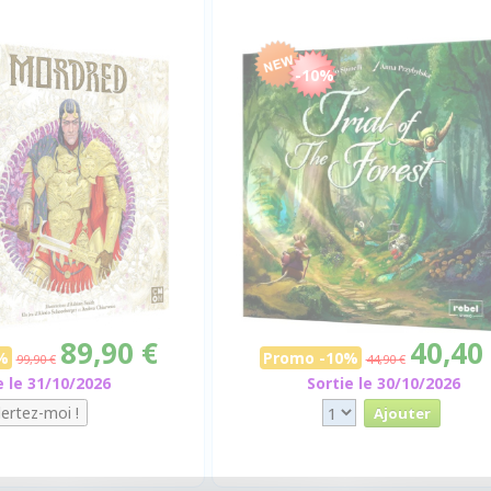
-10%
89,90 €
40,40
%
Promo -10%
99,90 €
44,90 €
e le 31/10/2026
Sortie le 30/10/2026