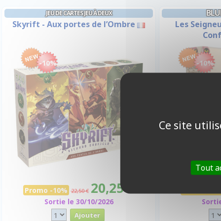
BLU
JEU DE CARTES JEU À DEUX
Skyrift - Aux portes de l’Ombre
Les Seigneu
Conf
-10%
-10%
Ce site util
Tout a
20,25 €
Promo -10%
Promo -10
22,50 €
Sortie le 30/10/2026
Sorti