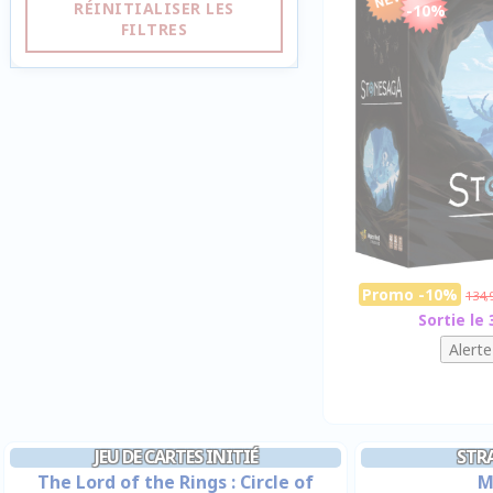
RÉINITIALISER LES
-10%
FILTRES
Promo -10%
134,
Sortie le
JEU DE CARTES INITIÉ
STRA
The Lord of the Rings : Circle of
M