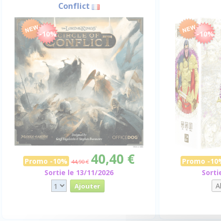
Conflict
-10%
-10%
40,40 €
Promo -10%
Promo -10
44,90 €
Sortie le 13/11/2026
Sorti