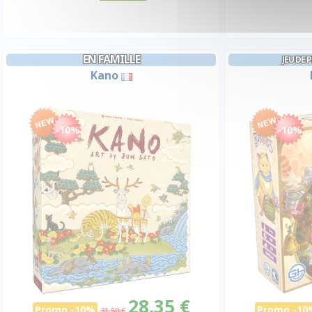
EN FAMILLE
JEU DE 
Kano
-10%
-10%
28,35 €
Promo -10%
Promo -10
31,50 €