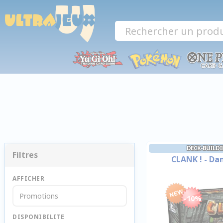
Panneau de gestion des cookies
DECK-BUILDI
Filtres
CLANK ! - Dan
AFFICHER
Promotions
-10%
DISPONIBILITE