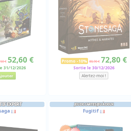
52,60 €
72,80 €
Promo -10%
,50 €
80,90 €
le 31/12/2026
Sortie le 30/12/2026
IF EXPERT
JEU DE CARTES JEU À DEUX
saga
Fugitif