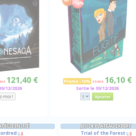
-10%
121,40 €
16,10 €
Promo -10%
90 €
17,90 €
 30/12/2026
Sortie le 30/12/2026
TÉGIE INITIÉ
JEU DE PLATEAU EXPERT
ordred
Trial of the Forest