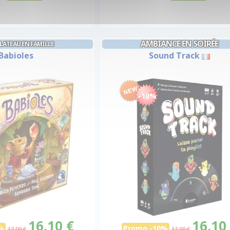
AMBIANCE EN SOIRÉE
PLATEAU EN FAMILLE
Babioles
Sound Track
-10%
16,10 €
16,10
%
Promo -10%
17,90 €
17,90 €