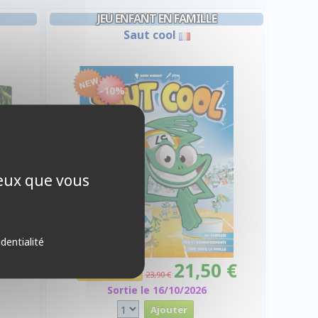
JEU ENFANT EN FAMILLE
Saut cool
-10%
ceux que vous
identialité
 €
21,50 €
Promo -10%
23,90 €
Sortie le 16/10/2026