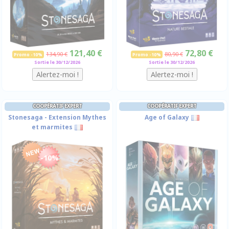
121,40 €
72,80 €
134,90 €
80,90 €
Promo -10%
Promo -10%
Sortie le 30/12/2026
Sortie le 30/12/2026
COOPÉRATIF EXPERT
COOPÉRATIF EXPERT
Stonesaga - Extension Mythes
Age of Galaxy
et marmites
-10%