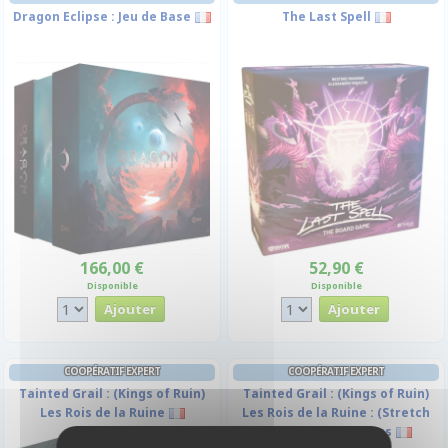
Dragon Eclipse : Jeu de Base
The Last Spell
166,00 €
52,90 €
Disponible
Disponible
COOPÉRATIF EXPERT
COOPÉRATIF EXPERT
Tainted Grail : (Kings of Ruin)
Tainted Grail : (Kings of Ruin)
Les Rois de la Ruine
Les Rois de la Ruine : (Stretch
Goals) Récompenses