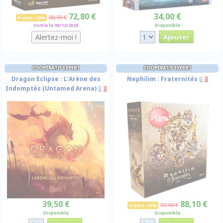
72,80 €
34,00 €
80,90 €
Promo -10%
Sortie le 30/12/2026
Disponible
COOPÉRATIF EXPERT
COOPÉRATIF EXPERT
Dragon Eclipse : L'Arène des
Nephilim : Fraternités
Indomptés (Untamed Arena)
-10%
39,50 €
88,10 €
97,90 €
Promo -10%
Disponible
Disponible