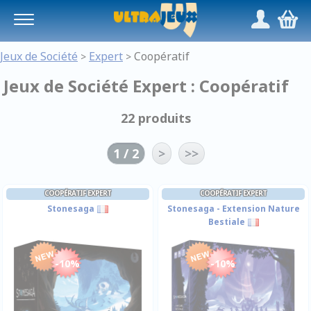
Panneau de gestion des cookies
/
,
Jeux de Société
Expert
Coopératif
>
>
Jeux de Société Expert : Coopératif
22 produits
1 / 2
>
>>
COOPÉRATIF EXPERT
COOPÉRATIF EXPERT
Stonesaga
Stonesaga - Extension Nature
Bestiale
-10%
-10%