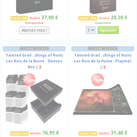
37,00 €
28,30 €
40,00 €
31,50 €
Promo -8%
Promo -10%
Indisponible
Disponible
COOPÉRATIF EXPERT
COOPÉRATIF EXPERT
Tainted Grail : (Kings of Ruin)
Tainted Grail : (Kings of Ruin)
Les Rois de la Ruine : Sleeves
Les Rois de la Ruine : Playmat
Box
-10%
-10%
76,95 €
31,40 €
85,50 €
34,90 €
Promo -10%
Promo -10%