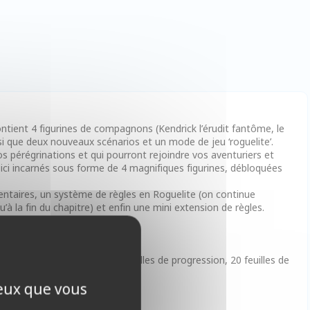
contient 4 figurines de compagnons (Kendrick l’érudit fantôme, le
si que deux nouveaux scénarios et un mode de jeu ‘roguelite’.
pérégrinations et qui pourront rejoindre vos aventuriers et
t ici incarnés sous forme de 4 magnifiques figurines, débloquées
ntaires, un système de règles en Roguelite (on continue
à la fin du chapitre) et enfin une mini extension de règles.
re, 1 carnet de notes, 20 feuilles de progression, 20 feuilles de
ceux que vous