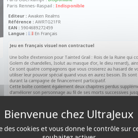
Paris Rennes-Raspail :
Indisponible
Editeur :
Awaken Realms
Référence :
AWRTG21FR
EAN :
5904689272459
Langue :
En Français
Jeu en français visuel non contractuel
Une boîte d’extension pour Tainted Grail : Rois de la Ruine qui 
Golem de chandelles, Isolut au masque d’or, le dieu renard), ain
Ce sont quatre compagnons que vous croiserez au hasard de vos 
utiliser leur pouvoir spécial quand vous en aurez besoin. Ils son
durant la campagne de financement participatif.
Cette boîte contient également deux chapitres perdus suppléme
d’améliorer son personnage au fil de ses morts successives jusqu’
Nécessite une boîte de jeu Tainted Grail : Kings of Ruin.
Contenu :
4 figurines de Compagnons, un journal d’exploration supplémentai
statut, 44 grandes cartes, 33 cartes standard, 4 petites cartes
ise des cookies et vous donne le contrôle sur 
Caractéristiques :
souhaitez activer