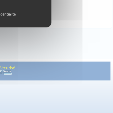
identialité
gendes, extension