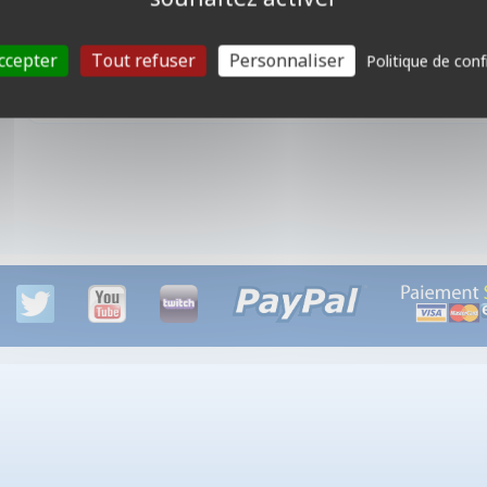
• Âge : à partir de 14 ans
• Nombre de joueurs : 1 à 4 joueurs
• Durée de Partie : 120 à 140 minutes environ
ccepter
Tout refuser
Personnaliser
Politique de conf
Mots clefs :
expert, cooperatif, aventure, médiéval, fantastique, sombre, lé