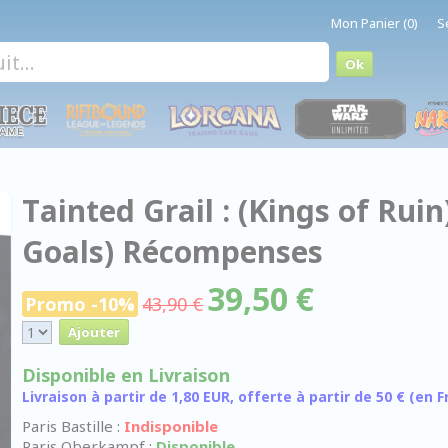
Mon Panier (0)
S
Tainted Grail : (Kings of Ruin
Goals) Récompenses
39,50 €
Promo -10%
43,90 €
Disponible en Livraison
Livraison à partir de 1,80 EUR, offerte à partir de 50 € (en
Paris Bastille :
Indisponible
Paris Oberkampf :
Disponible