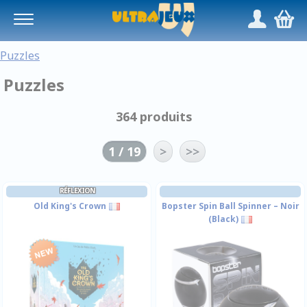
Panneau de gestion des cookies
/
,
Puzzles
Puzzles
364 produits
1 / 19
>
>>
RÉFLEXION
Old King's Crown
Bopster Spin Ball Spinner – Noir
(Black)