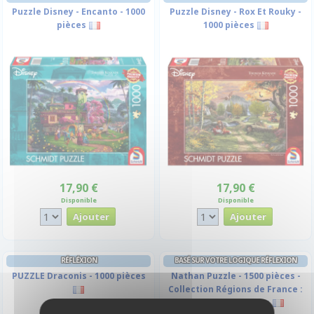
Puzzle Disney - Encanto - 1000
Puzzle Disney - Rox Et Rouky -
pièces
1000 pièces
17,90 €
17,90 €
Disponible
Disponible
RÉFLÉXION
BASÉ SUR VOTRE LOGIQUE RÉFLEXION
PUZZLE Draconis - 1000 pièces
Nathan Puzzle - 1500 pièces -
Collection Régions de France :
La côte Atlantique