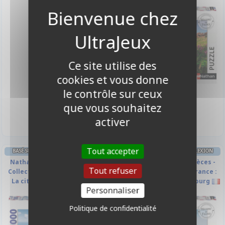
Ce site utilise des
cookies et vous donne
le contrôle sur ceux
26,90 €
24,90 €
que vous souhaitez
Indisponible
Disponible
activer
Tout accepter
BASÉ SUR VOTRE LOGIQUE RÉFLEXION
BASÉ SUR VOTRE LOGIQUE RÉFLEXION
Nathan Puzzle - 1000 pièces -
Nathan Puzzle - 1000 pièces -
Tout refuser
Collection Régions de France :
Collection Régions de France :
La citadelle de Bonifacio
La cathédrale de Strasbourg
Personnaliser
Politique de confidentialité