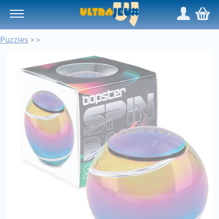
Panneau de gestion des cookies
/
,
Puzzles
>
>