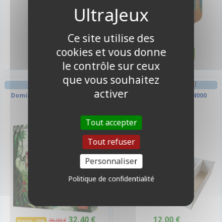
4,50 €
13,50 €
Ce site utilise des
Disponible
Disponible
cookies et vous donne
le contrôle sur ceux
que vous souhaitez
JEU DE CARTES
DECK BOX ET RANGEMENT
activer
Dominion - L'arrière Pays
Boîte De Rangement 4000
Cartes
Tout accepter
-10%
Tout refuser
Personnaliser
Politique de confidentialité
32,40 €
12,00 €
36,00 €
Promo -10%