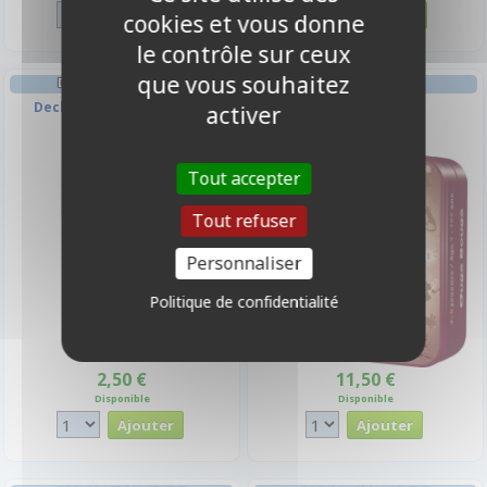
cookies et vous donne
le contrôle sur ceux
que vous souhaitez
DECK BOX ET RANGEMENT
AMBIANCE
Deck Box Ultrapro - Jaune
Ouga Bouga
activer
Tout accepter
Tout refuser
Personnaliser
Politique de confidentialité
2,50 €
11,50 €
Disponible
Disponible