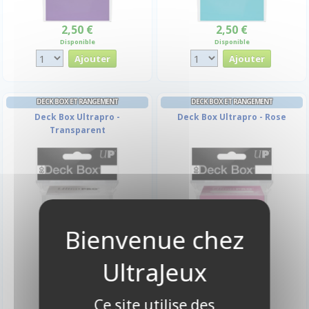
2,50 €
2,50 €
Disponible
Disponible
DECK BOX ET RANGEMENT
DECK BOX ET RANGEMENT
Deck Box Ultrapro -
Deck Box Ultrapro - Rose
Transparent
2,50 €
2,50 €
Ce site utilise des
Disponible
Disponible