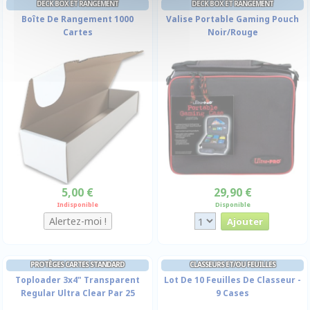
DECK BOX ET RANGEMENT
DECK BOX ET RANGEMENT
Boîte De Rangement 1000
Valise Portable Gaming Pouch
Cartes
Noir/Rouge
5,00 €
29,90 €
Indisponible
Disponible
PROTÈGES CARTES STANDARD
CLASSEURS ET/OU FEUILLES
Toploader 3x4" Transparent
Lot De 10 Feuilles De Classeur -
Regular Ultra Clear Par 25
9 Cases