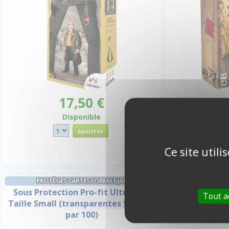
17,50 €
1
Disponible
I
Ce site util
PROTÈGES CARTES FORMAT JAP
Sous Protection Pro-fit Ultrapro -
Tout a
Taille Small (transparentes Souples
par 100)