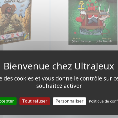
5,90 €
8,55 
Promo -10%
9,50 €
ndisponible
Indisponible
ise des cookies et vous donne le contrôle sur 
souhaitez activer
ccepter
Tout refuser
Personnaliser
Politique de conf