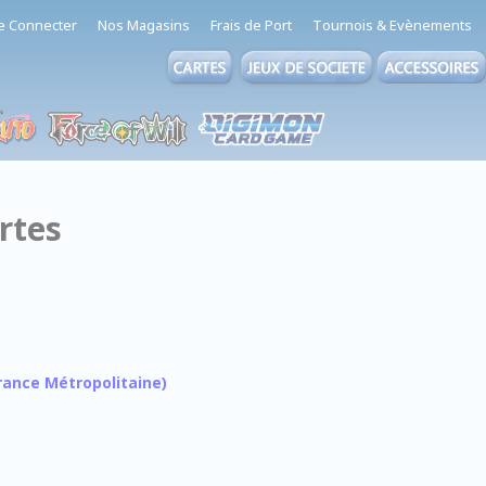
e Connecter
Nos Magasins
Frais de Port
Tournois & Evènements
rtes
 France Métropolitaine)