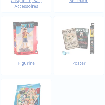
Casquette, Sac,
Réfléxion
Accessoires
Figurine
Poster