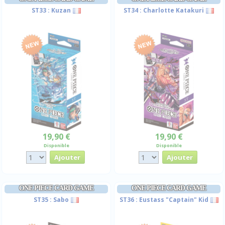
ST33 : Kuzan
ST34 : Charlotte Katakuri
19,90 €
19,90 €
Disponible
Disponible
ONE PIECE CARD GAME
ONE PIECE CARD GAME
ST35 : Sabo
ST36 : Eustass "Captain" Kid