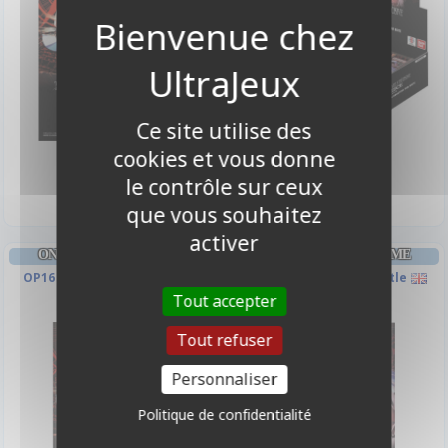
Ce site utilise des
22,90 €
229,90 €
cookies et vous donne
Indisponible
Indisponible
le contrôle sur ceux
que vous souhaitez
activer
ONE PIECE CARD GAME
ONE PIECE CARD GAME
OP16 - L'Heure de la Bataille
OP16 - The Time of Battle
Décisive
Tout accepter
Tout refuser
Personnaliser
Politique de confidentialité