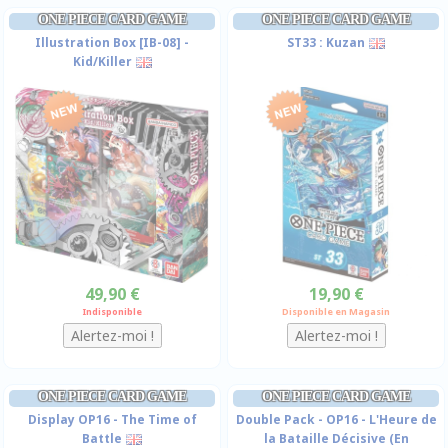
ONE PIECE CARD GAME
ONE PIECE CARD GAME
Illustration Box [IB-08] -
ST33 : Kuzan
Kid/Killer
49,90 €
19,90 €
Indisponible
Disponible en Magasin
ONE PIECE CARD GAME
ONE PIECE CARD GAME
Display OP16 - The Time of
Double Pack - OP16 - L'Heure de
Battle
la Bataille Décisive (En