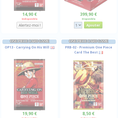
14,90 €
399,90 €
Indisponible
Disponible
ONE PIECE CARD GAME
ONE PIECE CARD GAME
OP13 - Carrying On His Will
PRB-02 - Premium One Piece
Card The Best
19,90 €
8,50 €