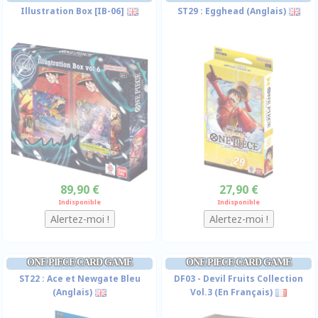
Illustration Box [IB-06]
ST29 : Egghead (Anglais)
89,90 €
27,90 €
Indisponible
Indisponible
ONE PIECE CARD GAME
ONE PIECE CARD GAME
ST22 : Ace et Newgate Bleu
DF03 - Devil Fruits Collection
(Anglais)
Vol.3 (En Français)