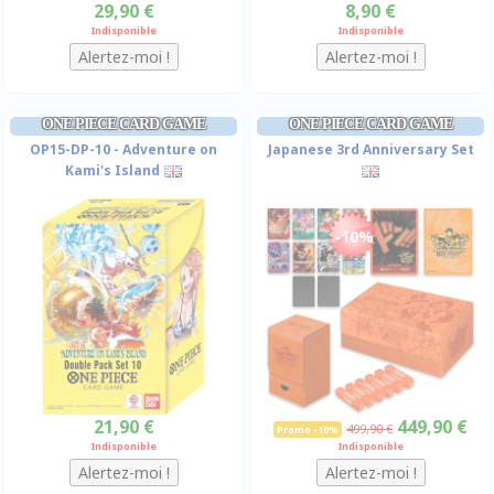
29,90 €
8,90 €
Indisponible
Indisponible
ONE PIECE CARD GAME
ONE PIECE CARD GAME
OP15-DP-10 - Adventure on
Japanese 3rd Anniversary Set
Kami's Island
-10%
21,90 €
449,90 €
499,90 €
Promo -10%
Indisponible
Indisponible