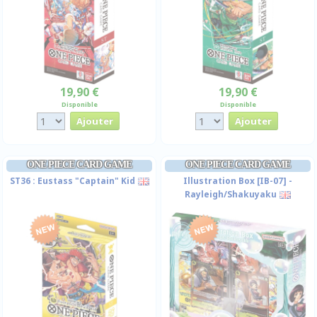
19,90 €
19,90 €
Disponible
Disponible
ONE PIECE CARD GAME
ONE PIECE CARD GAME
ST36 : Eustass "Captain" Kid
Illustration Box [IB-07] -
Rayleigh/Shakuyaku