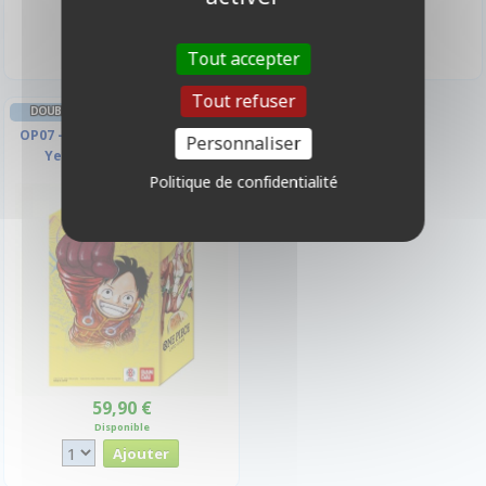
Indisponible
Disponible
Tout accepter
Tout refuser
DOUBLE PACK ONE PIECE CARD GAME
OP07 - Double Pack Set 4 - 500
Personnaliser
Years in the future
Politique de confidentialité
59,90 €
Disponible