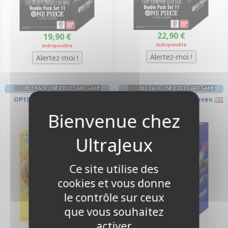
22,90 €
19,90 €
Indisponible
Indisponible
DOUBLE PACK ONE PIECE CARD GAME
DOUBLE PACK ONE PIECE CARD GAME
OP15-DP-10 - Adventure on
OP14 - The Azure Sea's Seven
Kami's Island
Ce site utilise des
cookies et vous donne
le contrôle sur ceux
que vous souhaitez
activer
21,90 €
20,90 €