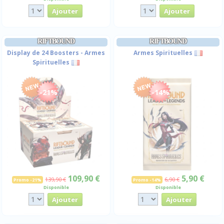
RIFTBOUND
RIFTBOUND
Display de 24 Boosters - Armes
Armes Spirituelles
Spirituelles
-21%
-14%
109,90 €
5,90 €
139,90 €
6,90 €
Promo -21%
Promo -14%
Disponible
Disponible