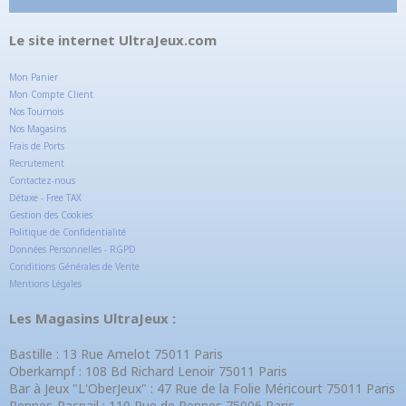
Le site internet UltraJeux.com
Mon Panier
Mon Compte Client
Nos Tournois
Nos Magasins
Frais de Ports
Recrutement
Contactez-nous
Détaxe - Free TAX
Gestion des Cookies
Politique de Confidentialité
Données Personnelles - RGPD
Conditions Générales de Vente
Mentions Légales
Les Magasins UltraJeux :
Bastille : 13 Rue Amelot 75011 Paris
Oberkampf : 108 Bd Richard Lenoir 75011 Paris
Bar à Jeux "L'OberJeux" : 47 Rue de la Folie Méricourt 75011 Paris
Rennes-Raspail : 110 Rue de Rennes 75006 Paris