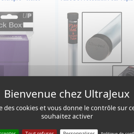
2,50 €
9,90 €
Disponible
Disponible
ise des cookies et vous donne le contrôle sur 
souhaitez activer
ccepter
Tout refuser
Personnaliser
Politique de conf