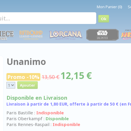
Mon Panier (0)
S
Unanimo
12,15 €
Promo -10%
13,50 €
Disponible en Livraison
Livraison à partir de 1,80 EUR, offerte à partir de 50 € (en
Paris Bastille :
Indisponible
Paris Oberkampf :
Disponible
Paris Rennes-Raspail :
Indisponible