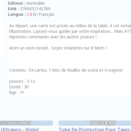
Editeur :
Asmodée
EAN :
3760052142789
Langue :
En Français
Au départ, une carte est posée au milieu de la table. À cet insta
l'illustration. Laissez-vous guider par votre inspiration... Mai
réponses communes avec les autres joueurs !
Alors un seul conseil... Soyez Unanimes sur 8 Mots !
Contenu : 54 cartes, 1 bloc de feuilles de score et 4 crayons
Joueurs : 3-12
Durée : 30
Âge : 7+
TAPIS DE JEU
OX ET RANGEMENT
Ultrapro - Violet
Tube De Protection Pour Tapis