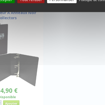
RS ET/OU FEUILLES
seur À Anneaux Noir
ollectors
4,90 €
Disponible