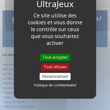
Ce site utilise des
cookies et vous donne
le contrôle sur ceux
que vous souhaitez
activer
Le site internet UltraJeux.com
Tout accepter
Mon Panier
Tout refuser
Mon Compte Client
Nos Tournois
Personnaliser
Nos Magasins
Frais de Ports
Politique de confidentialité
Recrutement
Contactez-nous
Détaxe - Free TAX
Gestion des Cookies
Politique de Confidentialité