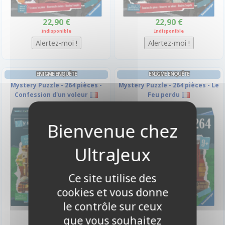
22,90 €
22,90 €
Indisponible
Indisponible
ENIGME ENQUÊTE
ENIGME ENQUÊTE
Mystery Puzzle - 264 pièces -
Mystery Puzzle - 264 pièces - Le
Confession d'un voleur
Feu perdu
Ce site utilise des
cookies et vous donne
le contrôle sur ceux
20,90 €
20,90 €
que vous souhaitez
Indisponible
Disponible