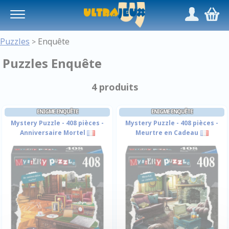
Panneau de gestion des cookies
/
,
Puzzles
Enquête
>
Puzzles Enquête
4 produits
ENIGME ENQUÊTE
ENIGME ENQUÊTE
Mystery Puzzle - 408 pièces -
Mystery Puzzle - 408 pièces -
Anniversaire Mortel
Meurtre en Cadeau