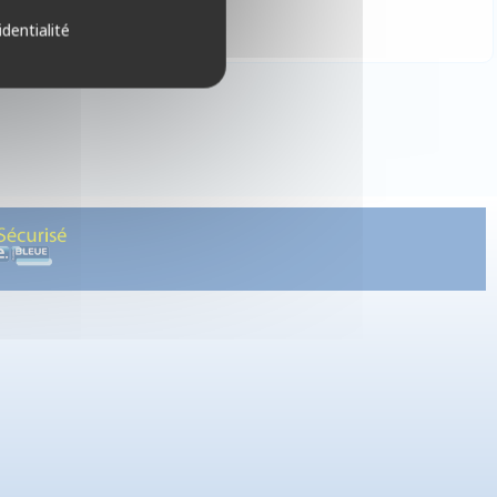
identialité
gendes, extension , upgrade