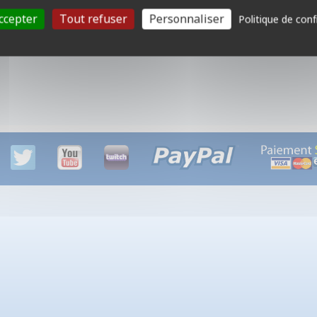
Mots clefs :
ccepter
Tout refuser
Personnaliser
Politique de conf
expert, cooperatif, aventure, médiéval, fantastique, sombre, lé