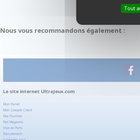
Tout a
Nous vous recommandons également :
Le site internet UltraJeux.com
Mon Panier
Mon Compte Client
Nos Tournois
Nos Magasins
Frais de Ports
Recrutement
Contactez-nous