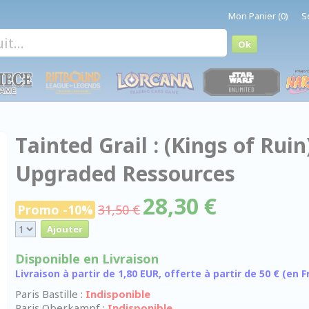
Mon Panier (0)
S
Tainted Grail : (Kings of Ruin
Upgraded Ressources
28,30 €
Promo -10%
31,50 €
Disponible en Livraison
Livraison à partir de 1,80 EUR, offerte à partir de 50 € (en
Paris Bastille :
Indisponible
Paris Oberkampf :
Indisponible