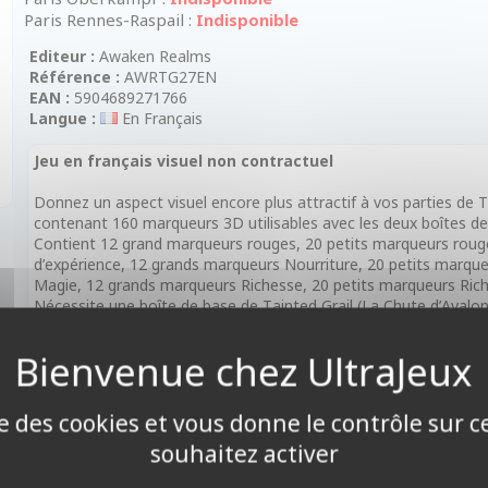
Paris Rennes-Raspail :
Indisponible
Editeur :
Awaken Realms
Référence :
AWRTG27EN
EAN :
5904689271766
Langue :
En Français
Jeu en français visuel non contractuel
Donnez un aspect visuel encore plus attractif à vos parties de T
contenant 160 marqueurs 3D utilisables avec les deux boîtes de 
Contient 12 grand marqueurs rouges, 20 petits marqueurs roug
d’expérience, 12 grands marqueurs Nourriture, 20 petits marqu
Magie, 12 grands marqueurs Richesse, 20 petits marqueurs Ric
Nécessite une boîte de base de Tainted Grail (La Chute d’Avalon
Contenu :
148 marqueurs en plastique.
Caractéristiques :
ise des cookies et vous donne le contrôle sur 
• Âge : à partir de 14 ans
souhaitez activer
• Nombre de joueurs : 1 à 4 joueurs
• Durée de Partie : 120 à 140 minutes environ