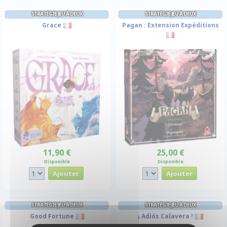
STRATÉGIE JEU À DEUX
STRATÉGIE JEU À DEUX
Grace
Pagan : Extension Expéditions
11,90 €
25,00 €
Disponible
Disponible
STRATÉGIE JEU À DEUX
STRATÉGIE JEU À DEUX
Good Fortune
¡ Adiós Calavera !