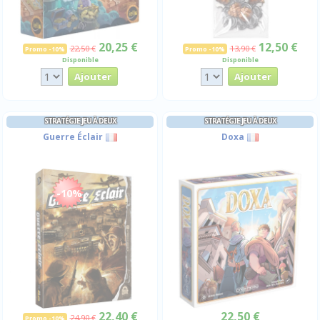
20,25 €
12,50 €
22,50 €
13,90 €
Promo -10%
Promo -10%
Disponible
Disponible
STRATÉGIE JEU À DEUX
STRATÉGIE JEU À DEUX
Guerre Éclair
Doxa
-10%
22,40 €
22,50 €
24,90 €
Promo -10%