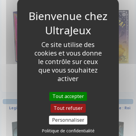
Ce site utilise des
cookies et vous donne
le contrôle sur ceux
que vous souhaitez
10,90 €
20,00 €
Disponible
Disponible
activer
Tout accepter
STRATÉGIE JEU À DEUX
STRATÉGIE JEU À DEUX
Tout refuser
Legions : Abyss Universe :
Legions : Abyss Universe : Roi
Necrocampe
Estran
Personnaliser
Politique de confidentialité
-10%