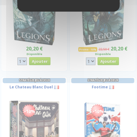
20,20 €
20,20 €
22,50 €
Promo -10%
Disponible
Disponible
STRATÉGIE JEU À DEUX
STRATÉGIE JEU À DEUX
Le Chateau Blanc Duel
Footime
-10%
-10%