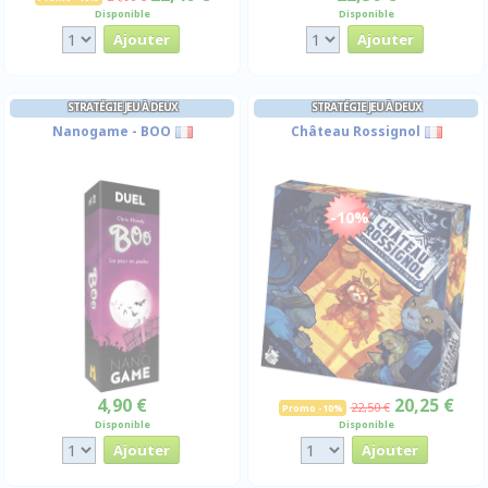
Disponible
Disponible
STRATÉGIE JEU À DEUX
STRATÉGIE JEU À DEUX
Nanogame - BOO
Château Rossignol
-10%
4,90 €
20,25 €
22,50 €
Promo -10%
Disponible
Disponible