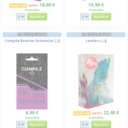
18,80 €
10,90 €
20,90 €
Promo -10%
Disponible
Disponible
STRATÉGIE JEU À DEUX
STRATÉGIE JEU À DEUX
Compile Booster Extension
Leaders
-10%
6,90 €
22,40 €
24,90 €
Promo -10%
Disponible
Disponible