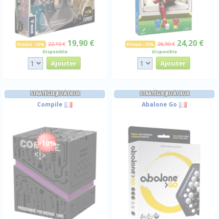
19,90 €
24,20 €
22,10 €
26,90 €
Promo -10%
Promo -10%
Disponible
Disponible
STRATÉGIE JEU À DEUX
STRATÉGIE JEU À DEUX
Compile
Abalone Go
-10%