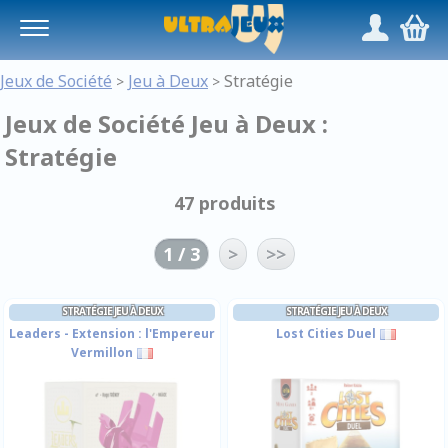
Panneau de gestion des cookies
/
,
Jeux de Société
Jeu à Deux
Stratégie
>
>
Jeux de Société Jeu à Deux :
Stratégie
47 produits
1 / 3
>
>>
STRATÉGIE JEU À DEUX
STRATÉGIE JEU À DEUX
Leaders - Extension : l'Empereur
Lost Cities Duel
Vermillon