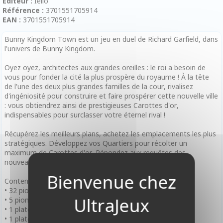
Editeur :
Iello
Référence :
3701551705914
EAN :
3701551705914
Bunny Kingdom Town est un jeu en duel de Richard Garfield, dans
l'univers de Bunny Kingdom.
Oyez oyez, architectes aux grandes oreilles : le roi a besoin de
vous pour fonder la cité la plus prospère du royaume ! À la tête
de l'une des deux plus grandes familles de la cour, rivalisez
d'ingéniosité pour construire et faire prospérer cette nouvelle ville
: vous obtiendrez ainsi de prestigieuses Carottes d'or,
indispensables pour surclasser votre éternel rival !
Récupérez les meilleurs plans, achetez les emplacements les plus
stratégiques. Développez vos Quartiers pour récolter un
maximum de Carottes d'or. Répondez aux requêtes des
nouveaux habitants et faites resplendir votre renommée !
Contenu :
• 32 pions Lapin
• 5 pions Architecte
• 1 plateau Nouvelle Ville
• 1 plateau de Score