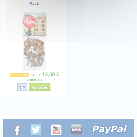
Pack
-10%
12,50 €
13,90 €
Promo -10%
Disponible