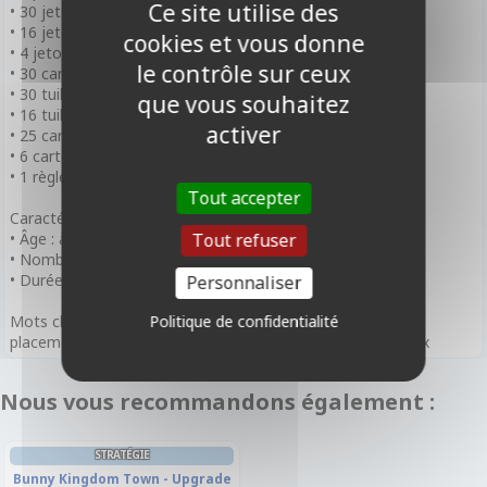
Ce site utilise des
• 30 jetons Pièce
• 16 jetons Bois
cookies et vous donne
• 4 jetons Pont
le contrôle sur ceux
• 30 cartes Requête
• 30 tuiles Bâtiment
que vous souhaitez
• 16 tuiles Amélioration
activer
• 25 cartes Parcelle
• 6 cartes Mise en place
• 1 règle du jeu
Tout accepter
Caractéristiques :
• Âge : à partir de 10 ans
Tout refuser
• Nombre de Joueurs : 2 joueurs
• Durée de Partie : 30 minutes
Personnaliser
Mots clefs :
Politique de confidentialité
placement de tuiles, draft, compétitif, jeu à deux , animaux
Nous vous recommandons également :
STRATÉGIE
Bunny Kingdom Town - Upgrade