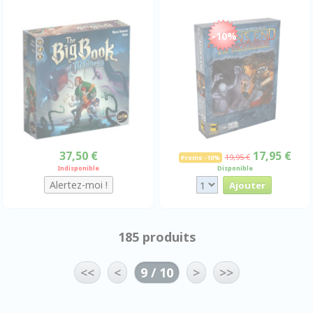
-10%
37,50 €
17,95 €
19,95 €
Promo -10%
Indisponible
Disponible
185 produits
<<
<
9 / 10
>
>>