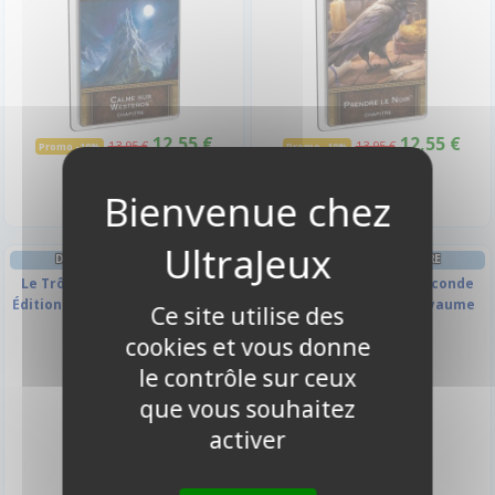
12,55 €
12,55 €
13,95 €
13,95 €
Promo -10%
Promo -10%
Disponible
Disponible
DECK-BUILDING AVENTURE
DECK-BUILDING AVENTURE
Le Trône de Fer JCE - Seconde
Le Trône de Fer JCE - Seconde
Édition : Les Noces Pourpres
Édition : Protéger le royaume
Ce site utilise des
cookies et vous donne
le contrôle sur ceux
-10%
que vous souhaitez
activer