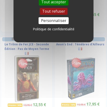
Tout accepter
Tout refuser
13,95 €
12,55 €
13,95 €
Promo -10%
Disponible
Disponible
Personnaliser
Politique de confidentialité
DECK-BUILDING AVENTURE
DECK-BUILDING INITIÉ
Le Trône de Fer JCE - Seconde
Aeon's End : Ténèbres d'Ailleurs
Édition : Pas de Moyen Terme
-10%
-10%
17,95 €
12,55 €
19,95 €
13,95 €
Promo -10%
Promo -10%