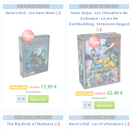
DECK-BUILDING INITIÉ
DECK-BUILDING BEST-SELLER
Aeon's End : Les Sans Nom
Saint Seiya - Les Chevaliers du
Zodiaque - Le Jeu de
Deckbuilding : Extension Asgard
-10%
-10%
17,95 €
19,95 €
Promo -10%
22,40 €
Disponible
24,90 €
Promo -10%
Disponible
DECK-BUILDING STRATÉGIE
DECK-BUILDING INITIÉ
The Big Book of Madness
Aeon's End - Les Profondeurs