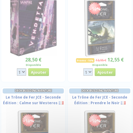
-10%
28,50 €
12,55 €
13,95 €
Promo -10%
Disponible
Disponible
DECK-BUILDING AVENTURE
DECK-BUILDING AVENTURE
Le Trône de Fer JCE - Seconde
Le Trône de Fer JCE - Seconde
Édition : Calme sur Westeros
Édition : Prendre le Noir
-10%
-10%