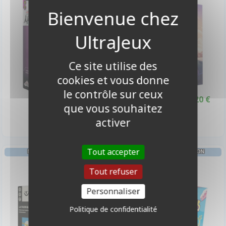
-10%
Ce site utilise des
cookies et vous donne
le contrôle sur ceux
25,90 €
24,20 €
26,90 €
Promo -10%
que vous souhaitez
Disponible
Disponible
activer
Tout accepter
MÉMOIRE COOPÉRATION
JEU DE CARTES COOPÉRATION
La Fabrique
Cakozaurus
Tout refuser
Personnaliser
Politique de confidentialité