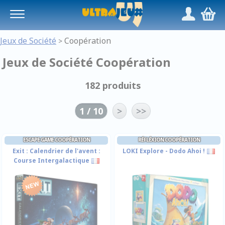
Panneau de gestion des cookies
/
,
Jeux de Société
Coopération
>
Jeux de Société Coopération
182 produits
1 / 10
>
>>
ESCAPE GAME COOPÉRATION
RÉFLÉXION COOPÉRATION
Exit : Calendrier de l'avent :
LOKI Explore - Dodo Ahoi !
Course Intergalactique