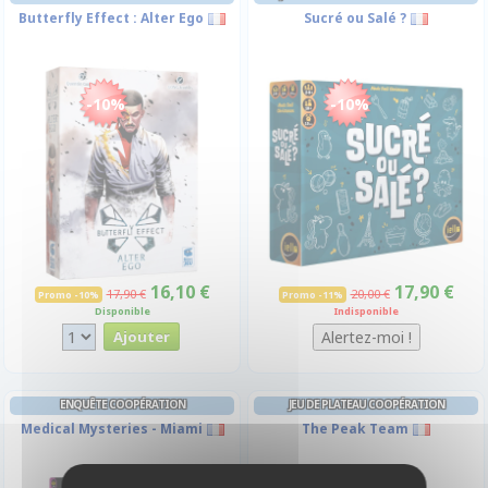
Butterfly Effect : Alter Ego
Sucré ou Salé ?
-10%
-10%
16,10 €
17,90 €
17,90 €
20,00 €
Promo -10%
Promo -11%
Disponible
Indisponible
ENQUÊTE COOPÉRATION
JEU DE PLATEAU COOPÉRATION
Medical Mysteries - Miami
The Peak Team