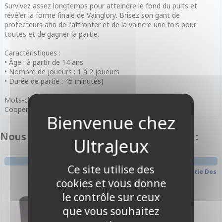
Survivez assez longtemps pour atteindre le fond du puits et
révéler la forme finale de Vainglory. Brisez son gant de
protecteurs afin de l'affronter et de la vaincre une fois pour
toutes et de gagner la partie.
Caractéristiques :
• Âge : à partir de 14 ans
• Nombre de joueurs : 1 à 2 joueurs
• Durée de partie : 45 minutes)
Mots-clés :
Coopératif, Tactique, jeu solo, jeu à deux
Nous vous recommandons également :
AVENTURE
ENIGME
Ce site utilise des
L'ile Interdite
Time Stories - La Prophétie Des
cookies et vous donne
Dragons
le contrôle sur ceux
que vous souhaitez
-10%
-10%