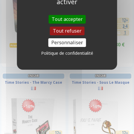
activer
Tout accepter
Tout refuser
Personnaliser
23,50 €
23,30 €
26,00 €
25,90 €
Promo -10%
Promo -10%
Disponible
Disponible
Politique de confidentialité
ENIGME
ENIGME
Time Stories - The Marcy Case
Time Stories - Sous Le Masque
-10%
-10%