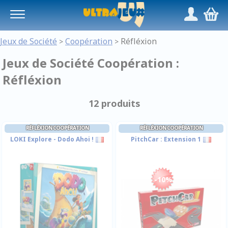
Panneau de gestion des cookies
/
,
Jeux de Société
Coopération
Réfléxion
>
>
Jeux de Société Coopération :
Réfléxion
12 produits
RÉFLÉXION COOPÉRATION
RÉFLÉXION COOPÉRATION
LOKI Explore - Dodo Ahoi !
PitchCar : Extension 1
-10%