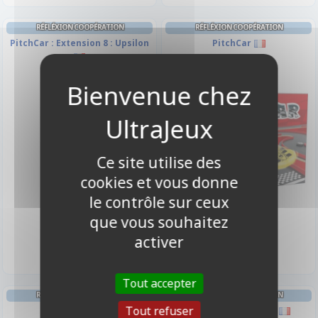
RÉFLÉXION COOPÉRATION
RÉFLÉXION COOPÉRATION
PitchCar : Extension 8 : Upsilon
PitchCar
Ce site utilise des
cookies et vous donne
le contrôle sur ceux
que vous souhaitez
18,90 €
54,95 €
Indisponible
Indisponible
activer
Tout accepter
RÉFLÉXION COOPÉRATION
RÉFLÉXION COOPÉRATION
Tout refuser
So Clover
Nouvelles Contrées