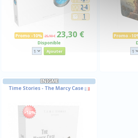
23,30 €
Promo -10%
Promo -10
25,90 €
Disponible
ENIGME
Time Stories - The Marcy Case
-10%