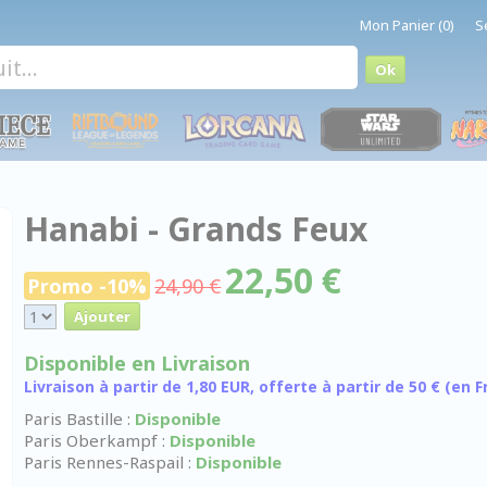
Mon Panier (0)
S
Hanabi - Grands Feux
22,50 €
Promo -10%
24,90 €
Disponible en Livraison
Livraison à partir de 1,80 EUR, offerte à partir de 50 € (en
Paris Bastille :
Disponible
Paris Oberkampf :
Disponible
Paris Rennes-Raspail :
Disponible