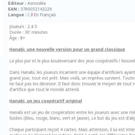
Editeur :
Asmodée
EAN :
3760052143229
Langue :
En Français
Joueurs : 2 à 5
Durée : 30' minutes.
Âge : 8+
Hanabi, une nouvelle version pour un grand classique
Le plus pur et le plus bouleversant des jeux coopératifs ! Nouve
Dans Hanabi, les joueurs incarnent une équipe d'artificiers ayant
grand jour, tout est prêt. Mais voilà, un imprévu survient. Tou
ne faut pas les décevoir. Il faut donc trouver le moyen de tout r
d'artifice que tout le monde attend.
Hanabi, un jeu coopératif original
Hanabi est un jeu de coopération entre les joueurs avec une mé
fusées (Bleu, rouge, blanc, vert et jaune). Le but du jeu est d'ali
Chaque participant reçoit 4 cartes. Mais attention, il lui est inter