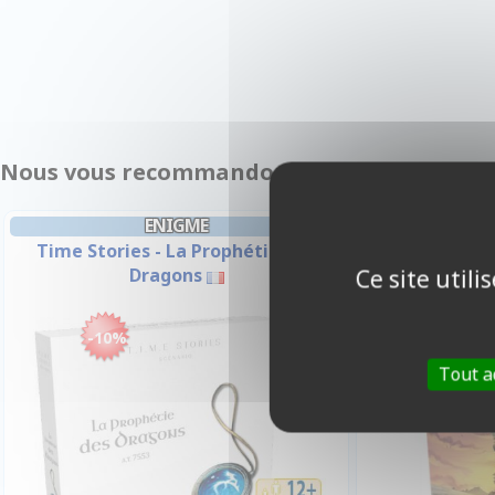
Nous vous recommandons également :
ENIGME
Time Stories - La Prophétie Des
L'il
Dragons
Ce site util
-10%
-10%
Tout a