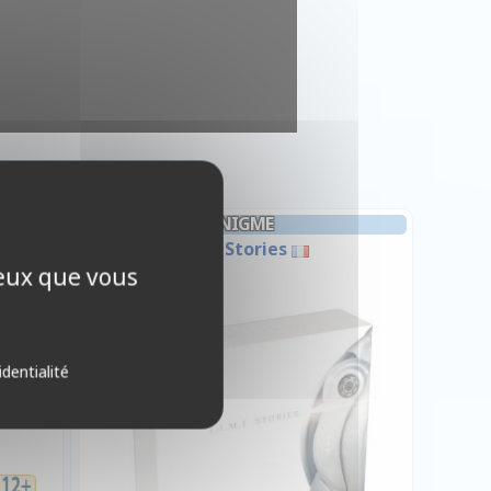
ENIGME
ue
Time Stories
ceux que vous
-10%
identialité