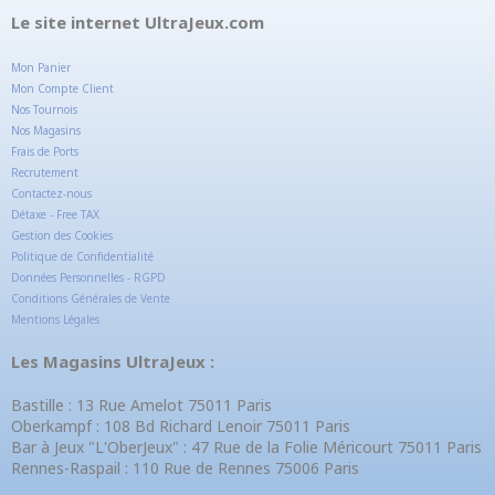
Le site internet UltraJeux.com
Mon Panier
Mon Compte Client
Nos Tournois
Nos Magasins
Frais de Ports
Recrutement
Contactez-nous
Détaxe - Free TAX
Gestion des Cookies
Politique de Confidentialité
Données Personnelles - RGPD
Conditions Générales de Vente
Mentions Légales
Les Magasins UltraJeux :
Bastille : 13 Rue Amelot 75011 Paris
Oberkampf : 108 Bd Richard Lenoir 75011 Paris
Bar à Jeux "L'OberJeux" : 47 Rue de la Folie Méricourt 75011 Paris
Rennes-Raspail : 110 Rue de Rennes 75006 Paris