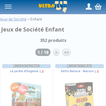
Panneau de gestion des cookies
/
,
Jeux de Société
Enfant
>
Jeux de Société Enfant
352 produits
1 / 18
>
>>
JEU DE PLATEAU ENFANT
JEU DE CARTES ENFANT
Le Jardin d'Eugénie
Défis Nature : Naruto
-10%