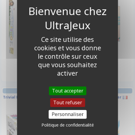
Ce site utilise des
cookies et vous donne
le contrôle sur ceux
26,90 €
17,90 €
que vous souhaitez
Disponible
Disponible
activer
Tout accepter
JEU DE PLATEAU ENFANT
JEU DE CARTES ENFANT
Trivial Pursuit - Édition voyage -
A l'Heure pour le Goûter
Tout refuser
Petits Génies
Personnaliser
Politique de confidentialité