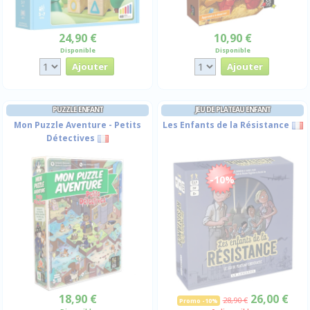
24,90 €
10,90 €
Disponible
Disponible
PUZZLE ENFANT
JEU DE PLATEAU ENFANT
Mon Puzzle Aventure - Petits
Les Enfants de la Résistance
Détectives
-10%
18,90 €
26,00 €
28,90 €
Promo -10%