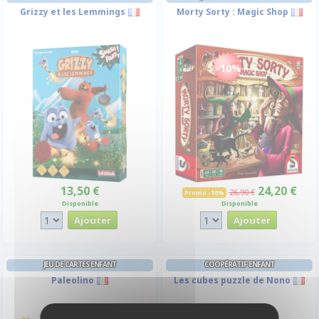
Grizzy et les Lemmings
Morty Sorty : Magic Shop
-10%
13,50 €
24,20 €
26,90 €
Promo -10%
Disponible
Disponible
JEU DE CARTES ENFANT
COOPÉRATIF ENFANT
Paleolino
Les cubes puzzle de Nono