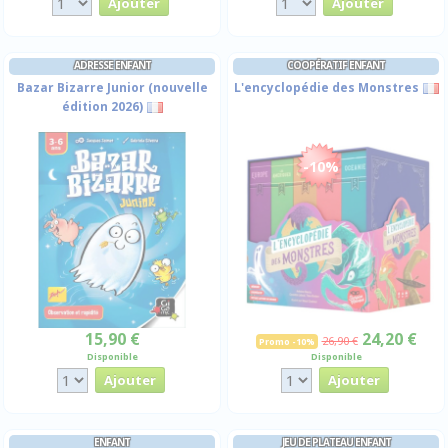
ADRESSE ENFANT
COOPÉRATIF ENFANT
Bazar Bizarre Junior (nouvelle
L'encyclopédie des Monstres
édition 2026)
-10%
15,90 €
24,20 €
26,90 €
Promo -10%
Disponible
Disponible
ENFANT
JEU DE PLATEAU ENFANT