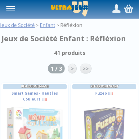
Panneau de gestion des cookies
/
,
Jeux de Société
Enfant
Réfléxion
>
>
Jeux de Société Enfant : Réfléxion
41 produits
1 / 3
>
>>
RÉFLÉXION ENFANT
RÉFLÉXION ENFANT
Smart Games - Haut les
Fuzeo
Couleurs