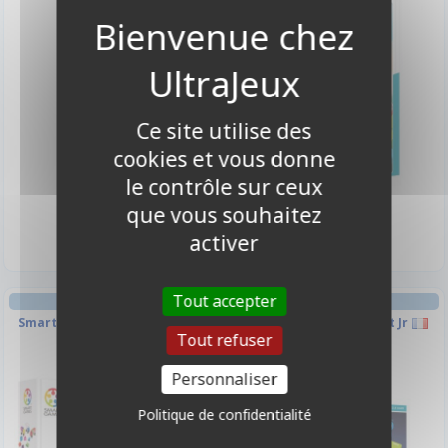
Ce site utilise des
cookies et vous donne
le contrôle sur ceux
3,50 €
17,90 €
que vous souhaitez
Indisponible
Disponible
activer
Tout accepter
RÉFLÉXION ENFANT
RÉFLÉXION ENFANT
Smart Games - Bahuts malins
Smart Games - Camelot Jr
Tout refuser
Personnaliser
Politique de confidentialité