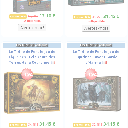
12,10 €
31,45 €
13,50 €
Promo -10%
34,95 €
Promo -10%
Indisponible
Indisponible
FIGURINE POP-CULTURE
FIGURINE POP-CULTURE
Le Trône de Fer : le Jeu de
Le Trône de Fer : le Jeu de
Figurines - Éclaireurs des
Figurines - Avant Garde
Terres de la Couronne
d'Harma
-10%
-10%
31,45 €
34,15 €
34,95 €
37,95 €
Promo -10%
Promo -10%