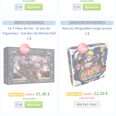
Disponible
Disponible
FIGURINE POP-CULTURE
JEU DE PLATEAU POP-CULTURE
Le Trône de Fer : le Jeu de
Naruto Shipudden ninja arena
Figurines - Gardes de Winterfell
-10%
-10%
22,50 €
31,45 €
24,90 €
34,95 €
Promo -10%
Promo -10%
Indisponible
Disponible