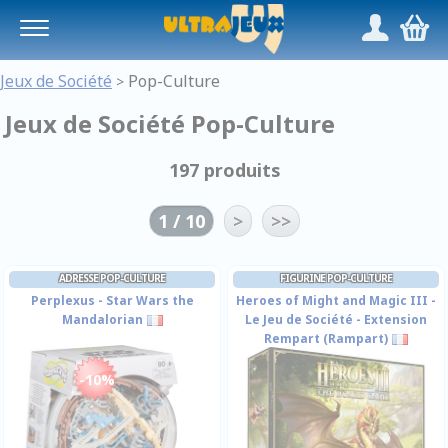
Panneau de gestion des cookies
/
,
Jeux de Société
Pop-Culture
>
Jeux de Société Pop-Culture
197 produits
1 / 10
>
>>
ADRESSE POP-CULTURE
FIGURINE POP-CULTURE
Perplexus - Star Wars the
Heroes of Might and Magic III -
Mandalorian
Le Jeu de Société - Extension
Rempart (Rampart)
-10%