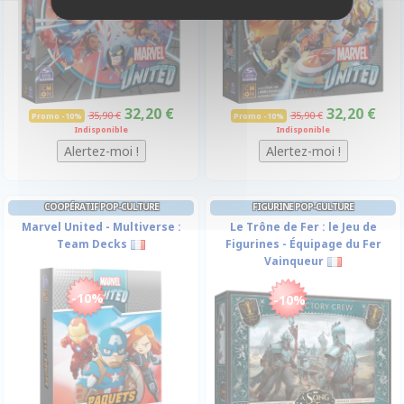
32,20 €
32,20 €
35,90 €
35,90 €
Promo -10%
Promo -10%
Indisponible
Indisponible
COOPÉRATIF POP-CULTURE
FIGURINE POP-CULTURE
Marvel United - Multiverse :
Le Trône de Fer : le Jeu de
Team Decks
Figurines - Équipage du Fer
Vainqueur
-10%
-10%