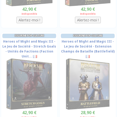
42,90 €
42,90 €
Indisponible
Indisponible
FIGURINE POP-CULTURE
FIGURINE POP-CULTURE
Heroes of Might and Magic III -
Heroes of Might and Magic III -
Le Jeu de Société - Stretch Goals
Le Jeu de Société - Extension
- Unités de Factions (Faction
Champs de Bataille (Battlefield)
Unit...
42,90 €
28,90 €