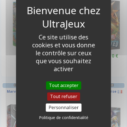
-10%
Ce site utilise des
cookies et vous donne
le contrôle sur ceux
27,90 €
25,10 €
27,90 €
Promo -10%
que vous souhaitez
Disponible
Indisponible
activer
Tout accepter
COOPÉRATIF POP-CULTURE
COOPÉRATIF POP-CULTURE
Marvel United - Civil War
Marvel United - Multiverse
Tout refuser
Personnaliser
-10%
-10%
Politique de confidentialité