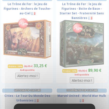
Le Trône de Fer : le Jeu de
Le Trône de Fer : le Jeu de
Figurines - Archers de Touche-
Figurines - Boite de Base -
au-Ciel
Starter Set - Fraternité Sans
Bannières
-10%
-10%
33,25 €
36,95 €
Promo -10%
89,90 €
Indisponible
99,95 €
Promo -10%
Indisponible
GESTION POP-CULTURE
COOPÉRATIF POP-CULTURE
Cities - Le Tour Du Monde Des
Marvel United - World War Hulk
Urbanistes