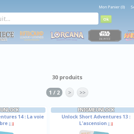
Mon Panier (0)
S
30 produits
1 / 2
>
>>
 UNLOCK
ENIGME UNLOCK
ntures 14 : La voie
Unlock Short Adventures 13 :
abre
L'ascension