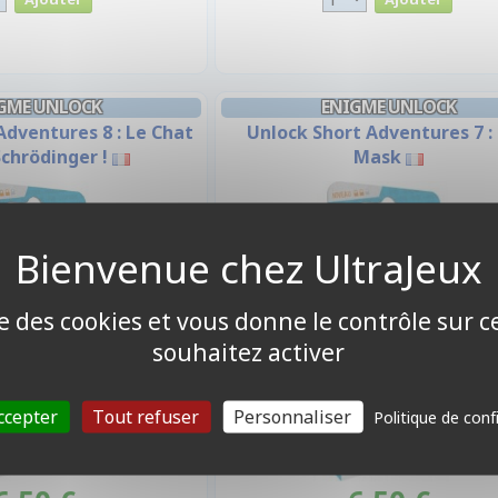
GME UNLOCK
ENIGME UNLOCK
Adventures 8 : Le Chat
Unlock Short Adventures 7 :
Schrödinger !
Mask
ise des cookies et vous donne le contrôle sur 
souhaitez activer
ccepter
Tout refuser
Personnaliser
Politique de conf