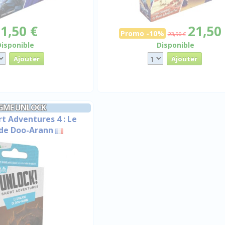
1,50 €
21,50
Promo -10%
23,90 €
Disponible
Disponible
GME UNLOCK
t Adventures 4 : Le
de Doo-Arann