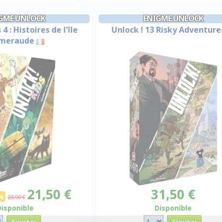
GME UNLOCK
ENIGME UNLOCK
4 : Histoires de l'île
Unlock ! 13 Risky Adventure
émeraude
21,50 €
31,50 €
%
23,90 €
Disponible
Disponible