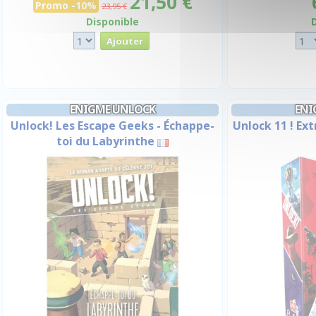
21,50 €
Promo -10%
23,95 €
Disponible
ENIGME UNLOCK
ENI
Unlock! Les Escape Geeks - Échappe-
Unlock 11 ! Ex
toi du Labyrinthe