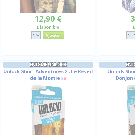
12,90 €
3
Disponible
ENIGME UNLOCK
ENI
Unlock Short Adventures 2 : Le Réveil
Unlock Shor
de la Momie
Donjon 