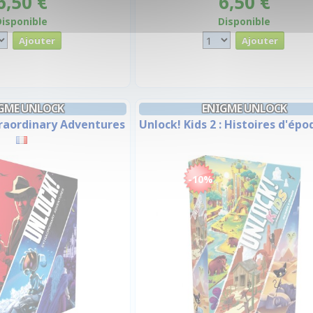
6,50 €
6,50 €
Disponible
Disponible
GME UNLOCK
ENIGME UNLOCK
traordinary Adventures
Unlock! Kids 2 : Histoires d'ép
-10%