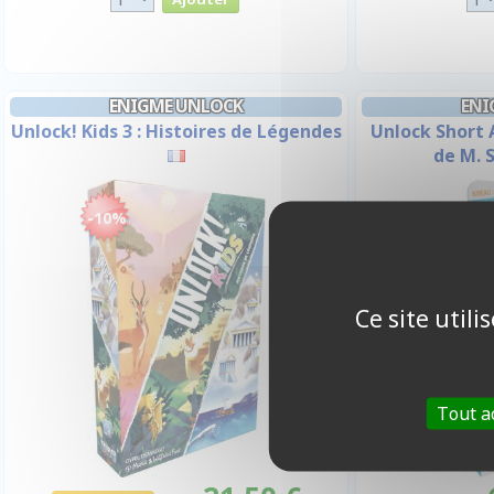
ENIGME UNLOCK
ENI
Unlock! Kids 3 : Histoires de Légendes
Unlock Short 
de M. 
-10%
Ce site util
Tout a