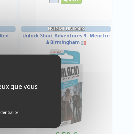
ENIGME UNLOCK
 Red
Unlock Short Adventures 9 : Meurtre
à Birmingham
ceux que vous
identialité