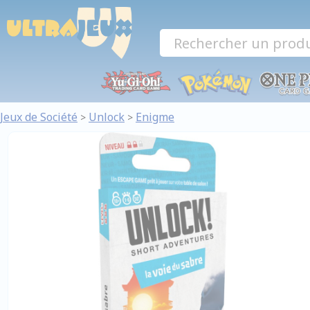
Panneau de gestion des cookies
Jeux de Société
Unlock
Enigme
>
>