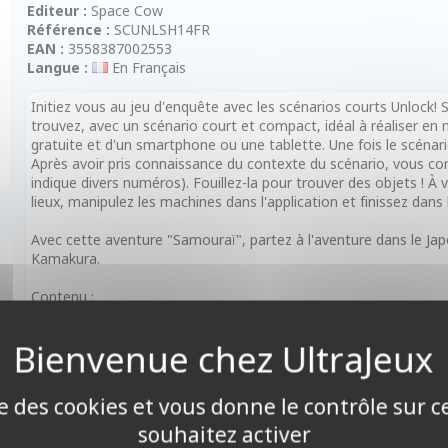
Editeur :
Space Cow
Référence :
SCUNLSH14FR
EAN :
3558387002553
Langue :
En Français
Initiez vous au jeu d'enquête avec les scénarios courts Unlock
trouvez, avec un scénario court et compact, idéal à réaliser en 
gratuite et d'un smartphone ou une tablette. Une fois le scénar
Après avoir pris connaissance du contexte du scénario, vous co
indique divers numéros). Fouillez-la pour trouver des objets ! À
lieux, manipulez les machines dans l'application et finissez dans
Avec cette aventure "Samouraï", partez à l'aventure dans le J
Kamakura.
Contenu :
• 30 cartes,
• Règles,
• 1 paquet de 30 cartes,
• Application gratuite à télécharger (nécessaire pour jouer)
ise des cookies et vous donne le contrôle sur 
Caractéristiques :
• Âge : à partir de 10 ans
souhaitez activer