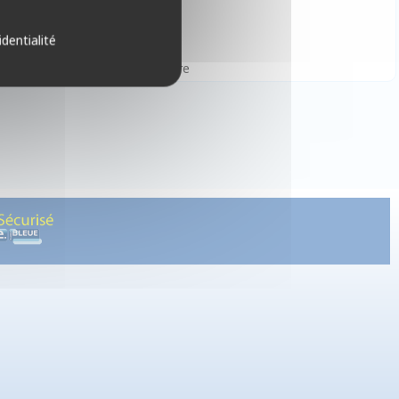
identialité
, Déduction, Immersion, Aventure