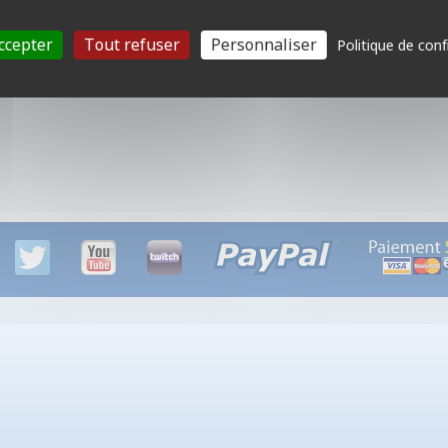
• Nombre de Joueurs : de 1 à 6 joueurs
• Durée de Partie : 30 minutes environ
ccepter
Tout refuser
Personnaliser
Politique de conf
Mots clefs :
Escape room, Interactif, Application mobile, Enquête, Énigmes