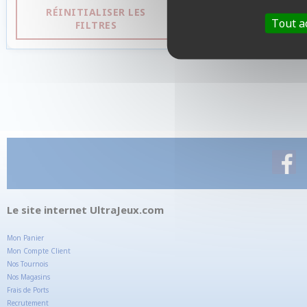
RÉINITIALISER LES
Tout a
FILTRES
Le site internet UltraJeux.com
Mon Panier
Mon Compte Client
Nos Tournois
Nos Magasins
Frais de Ports
Recrutement