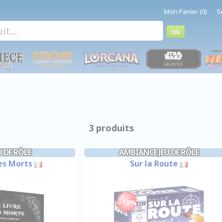
Mon Panier (0)
S
3 produits
U DE RÔLE
AMBIANCE JEU DE RÔLE
es Morts
Sur la Route
-10%