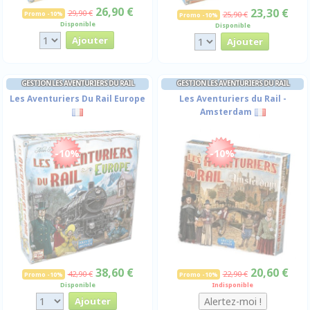
26,90 €
23,30 €
29,90 €
Promo -10%
25,90 €
Promo -10%
Disponible
Disponible
GESTION LES AVENTURIERS DU RAIL
GESTION LES AVENTURIERS DU RAIL
Les Aventuriers Du Rail Europe
Les Aventuriers du Rail -
Amsterdam
-10%
-10%
38,60 €
20,60 €
42,90 €
22,90 €
Promo -10%
Promo -10%
Disponible
Indisponible