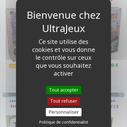
-10%
-10%
Ce site utilise des
cookies et vous donne
le contrôle sur ceux
que vous souhaitez
39,90 €
28,90 €
44,50 €
32,00 €
Promo -10%
Promo -10%
Indisponible
Disponible
activer
Tout accepter
GESTION LES AVENTURIERS DU RAIL
GESTION LES AVENTURIERS DU RAIL
Tout refuser
Les Aventuriers Du Rail -
Les Aventuriers Du Rail -
Extension : Pays-Bas
Extension Europe 1912
Personnaliser
Politique de confidentialité