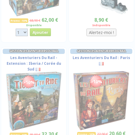
62,00 €
8,90 €
68,90 €
Promo -10%
Disponible
Indisponible
GESTION LES AVENTURIERS DU RAIL
GESTION LES AVENTURIERS DU RAIL
Les Aventuriers Du Rail -
Les Aventuriers Du Rail : Paris
Extension : Iberia / Corée du
Sud
-10%
-10%
20,60 €
32,30 €
22,90 €
35,90 €
Promo -10%
Promo -10%