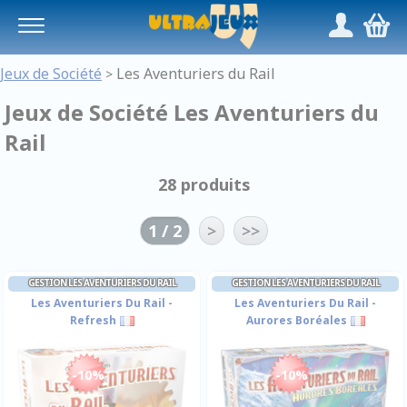
Panneau de gestion des cookies
/
,
Jeux de Société
Les Aventuriers du Rail
>
Jeux de Société Les Aventuriers du
Rail
28 produits
1 / 2
>
>>
GESTION LES AVENTURIERS DU RAIL
GESTION LES AVENTURIERS DU RAIL
Les Aventuriers Du Rail -
Les Aventuriers Du Rail -
Refresh
Aurores Boréales
-10%
-10%