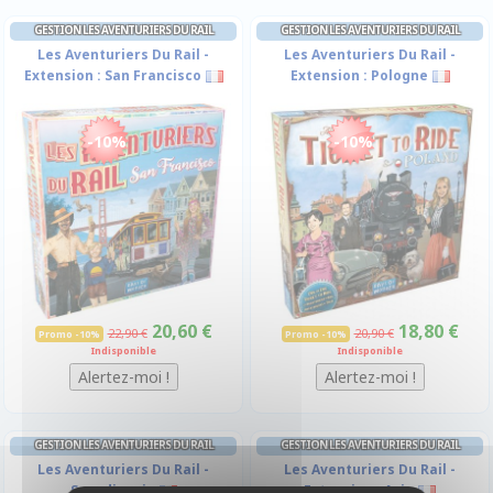
GESTION LES AVENTURIERS DU RAIL
GESTION LES AVENTURIERS DU RAIL
Les Aventuriers Du Rail -
Les Aventuriers Du Rail -
Extension : San Francisco
Extension : Pologne
-10%
-10%
20,60 €
18,80 €
22,90 €
20,90 €
Promo -10%
Promo -10%
Indisponible
Indisponible
GESTION LES AVENTURIERS DU RAIL
GESTION LES AVENTURIERS DU RAIL
Les Aventuriers Du Rail -
Les Aventuriers Du Rail -
Scandinavie
Extension : Asie