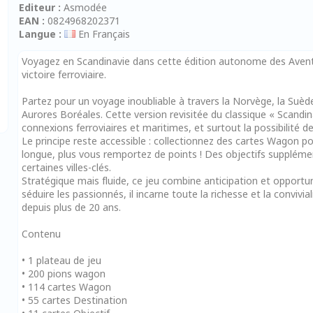
Editeur :
Asmodée
EAN :
0824968202371
Langue :
En Français
Voyagez en Scandinavie dans cette édition autonome des Aventur
victoire ferroviaire.
Partez pour un voyage inoubliable à travers la Norvège, la Suèd
Aurores Boréales. Cette version revisitée du classique « Scandina
connexions ferroviaires et maritimes, et surtout la possibilité de
Le principe reste accessible : collectionnez des cartes Wagon pou
longue, plus vous remportez de points ! Des objectifs suppléme
certaines villes-clés.
Stratégique mais fluide, ce jeu combine anticipation et opport
séduire les passionnés, il incarne toute la richesse et la convivia
depuis plus de 20 ans.
Contenu
• 1 plateau de jeu
• 200 pions wagon
• 114 cartes Wagon
• 55 cartes Destination