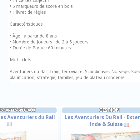
• 11 cartes Objectif
• 5 marqueurs de score en bois
• 1 livret de règles
Caractéristiques
• Âge : à partir de 8 ans
• Nombre de Joueurs : de 2 à 5 joueurs
• Durée de Partie : 60 minutes
Mots clefs
Aventuriers du Rail, train, ferroviaire, Scandinavie, Norvège, Su
planification, stratégie, familles, jeu de plateau moderne
GESTION
S CARTES SPÉCIAUX
es Aventuriers du Rail
Les Aventuriers Du Rail - Exten
Inde & Suisse