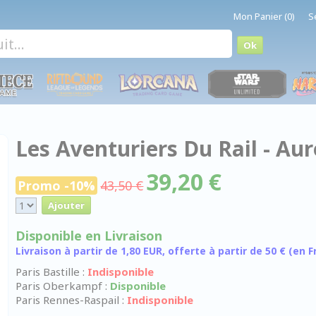
Mon Panier (0)
S
Les Aventuriers Du Rail - Au
39,20 €
Promo -10%
43,50 €
Disponible en Livraison
Livraison à partir de 1,80 EUR, offerte à partir de 50 € (en
Paris Bastille :
Indisponible
Paris Oberkampf :
Disponible
Paris Rennes-Raspail :
Indisponible