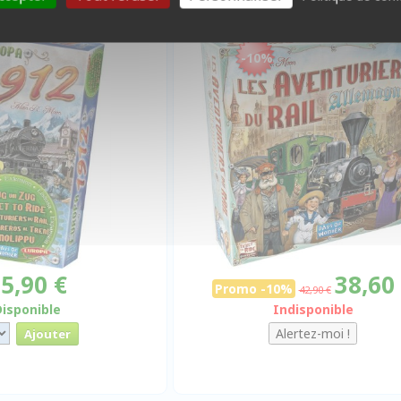
ope 1912
-10%
5,90 €
38,60
Promo -10%
42,90 €
Disponible
Indisponible