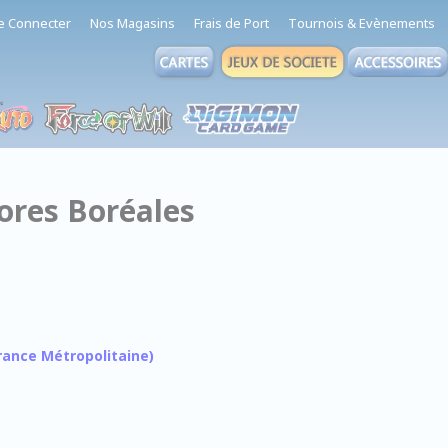
e Connecter
Nos Magasins
Frais de Port
Tournois & Evènements
rores Boréales
 France Métropolitaine)