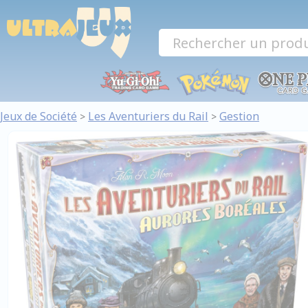
Panneau de gestion des cookies
Jeux de Société
Les Aventuriers du Rail
Gestion
>
>