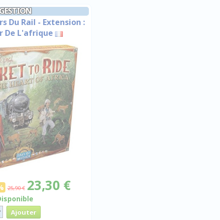
GESTION
s Du Rail - Extension :
 De L'afrique
23,30 €
%
25,90 €
Disponible