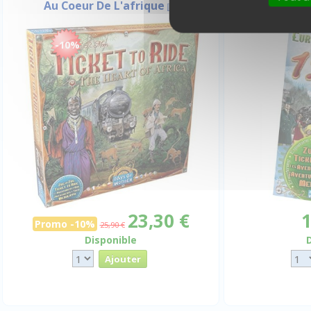
Au Coeur De L'afrique
Eur
-10%
23,30 €
1
Promo -10%
25,90 €
Disponible