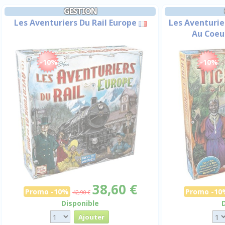
GESTION
Les Aventuriers Du Rail Europe
Les Aventurier
Au Coeur
-10%
-10%
38,60 €
Promo -10%
Promo -10
42,90 €
Disponible