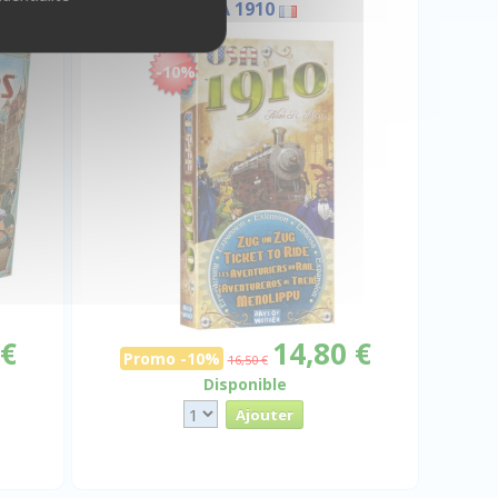
USA 1910
-10%
 €
14,80 €
Promo -10%
16,50 €
Disponible