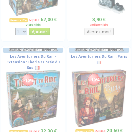
62,00 €
8,90 €
68,90 €
Promo -10%
Disponible
Indisponible
GESTION LES AVENTURIERS DU RAIL
GESTION LES AVENTURIERS DU RAIL
Les Aventuriers Du Rail -
Les Aventuriers Du Rail : Paris
Extension : Iberia / Corée du
Sud
-10%
-10%
20,60 €
32,30 €
22,90 €
35,90 €
Promo -10%
Promo -10%