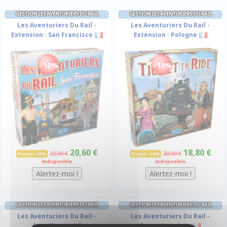
GESTION LES AVENTURIERS DU RAIL
GESTION LES AVENTURIERS DU RAIL
Les Aventuriers Du Rail -
Les Aventuriers Du Rail -
Extension : San Francisco
Extension : Pologne
-10%
-10%
20,60 €
18,80 €
22,90 €
20,90 €
Promo -10%
Promo -10%
Indisponible
Indisponible
GESTION LES AVENTURIERS DU RAIL
GESTION LES AVENTURIERS DU RAIL
Les Aventuriers Du Rail -
Les Aventuriers Du Rail -
Scandinavie
Extension : Asie