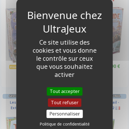
-10%
-10%
Ce site utilise des
cookies et vous donne
le contrôle sur ceux
que vous souhaitez
39,90 €
28,90 €
44,50 €
32,00 €
Promo -10%
Promo -10%
Indisponible
Disponible
activer
Tout accepter
GESTION LES AVENTURIERS DU RAIL
GESTION LES AVENTURIERS DU RAIL
Tout refuser
Les Aventuriers Du Rail -
Les Aventuriers Du Rail -
Extension : Pays-Bas
Extension Europe 1912
Personnaliser
Politique de confidentialité