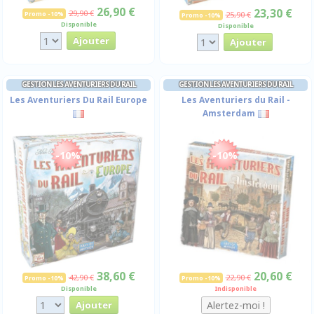
26,90 €
23,30 €
29,90 €
Promo -10%
25,90 €
Promo -10%
Disponible
Disponible
GESTION LES AVENTURIERS DU RAIL
GESTION LES AVENTURIERS DU RAIL
Les Aventuriers Du Rail Europe
Les Aventuriers du Rail -
Amsterdam
-10%
-10%
38,60 €
20,60 €
42,90 €
22,90 €
Promo -10%
Promo -10%
Disponible
Indisponible