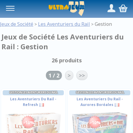
Panneau de gestion des cookies
/
,
Jeux de Société
Les Aventuriers du Rail
Gestion
>
>
Jeux de Société Les Aventuriers du
Rail : Gestion
26 produits
1 / 2
>
>>
GESTION LES AVENTURIERS DU RAIL
GESTION LES AVENTURIERS DU RAIL
Les Aventuriers Du Rail -
Les Aventuriers Du Rail -
Refresh
Aurores Boréales
-10%
-10%