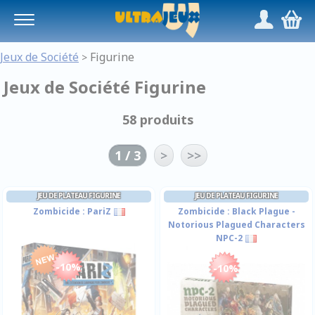
Panneau de gestion des cookies
/
,
Jeux de Société
Figurine
>
Jeux de Société Figurine
58 produits
1 / 3
>
>>
JEU DE PLATEAU FIGURINE
JEU DE PLATEAU FIGURINE
Zombicide : PariZ
Zombicide : Black Plague -
Notorious Plagued Characters
NPC-2
-10%
-10%