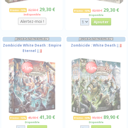
29,30 €
29,30 €
32,50 €
Promo -10%
32,50 €
Promo -10%
Indisponible
Disponible
JEU DE PLATEAU FIGURINE
JEU DE PLATEAU FIGURINE
Zombicide White Death : Empire
Zombicide : White Death
Eternel
-10%
-10%
41,30 €
89,90 €
45,90 €
99,90 €
Promo -10%
Promo -10%
Disponible
Disponible