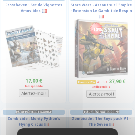
Frosthaven : Set de Vignettes
Stars Wars - Assaut sur l'Empire
Amovibles
- Extension Le Gambit de Bespin
-10%
17,00 €
37,90 €
41,95 €
Promo -10%
Indisponible
Indisponible
JEU DE PLATEAU FIGURINE
JEU DE PLATEAU FIGURINE
Zombicide : Monty Python's
Zombicide : The Boys pack #1 -
Flying Circus
The Seven