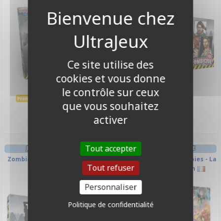
-10%
Ce site utilise des
cookies et vous donne
le contrôle sur ceux
41,30 €
31,90 €
45,90 €
Promo -10%
que vous souhaitez
Indisponible
Indisponible
activer
Tout accepter
JEU DE PLATEAU FIGURINE
JEU DE PLATEAU FIGURINE
Zombicide : The Boys pack #2 -
Zombicide - Marvel Zombies - La
Tout refuser
The Boys
résistance des X-men
Personnaliser
-10%
-10%
Politique de confidentialité