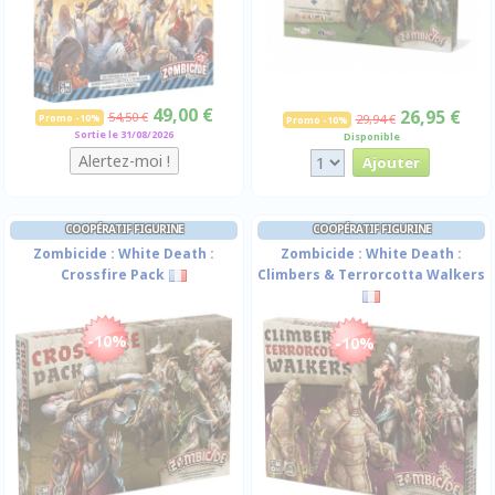
49,00 €
26,95 €
54,50 €
Promo -10%
29,94 €
Promo -10%
Sortie le 31/08/2026
Disponible
COOPÉRATIF FIGURINE
COOPÉRATIF FIGURINE
Zombicide : White Death :
Zombicide : White Death :
Crossfire Pack
Climbers & Terrorcotta Walkers
-10%
-10%