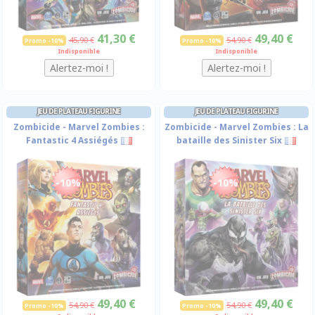
41,30 €
49,40 €
45,90 €
54,90 €
Promo -10%
Promo -10%
Indisponible
Indisponible
JEU DE PLATEAU FIGURINE
JEU DE PLATEAU FIGURINE
Zombicide - Marvel Zombies :
Zombicide - Marvel Zombies : La
Fantastic 4 Assiégés
bataille des Sinister Six
-10%
-10%
49,40 €
49,40 €
54,90 €
54,90 €
Promo -10%
Promo -10%