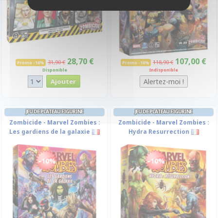
28,70 €
107,00 €
31,90 €
118,90 €
Promo -10%
Promo -10%
Disponible
Indisponible
JEU DE PLATEAU FIGURINE
JEU DE PLATEAU FIGURINE
Zombicide - Marvel Zombies :
Zombicide - Marvel Zombies :
Les gardiens de la galaxie
Hydra Resurrection
-10%
-10%