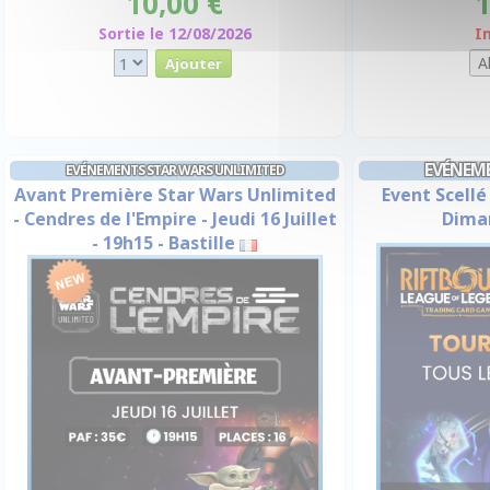
10,00 €
1
Sortie le 12/08/2026
I
EVÉNEM
EVÉNEMENTS STAR WARS UNLIMITED
Avant Première Star Wars Unlimited
Event Scellé
- Cendres de l'Empire - Jeudi 16 Juillet
Dima
- 19h15 - Bastille