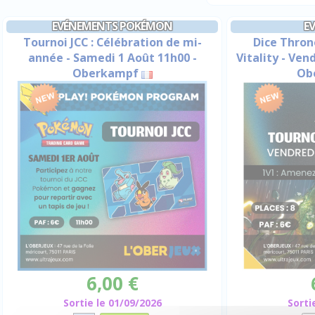
EVÉNEMENTS POKÉMON
E
Tournoi JCC : Célébration de mi-
Dice Throne
année - Samedi 1 Août 11h00 -
Vitality - Ven
Oberkampf
Ob
6,00 €
Sortie le 01/09/2026
Sorti