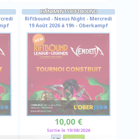
EVÉNEMENTS RIFTBOUND
rcredi
Riftbound - Nexus Night - Mercredi
ampf
19 Août 2026 à 19h - Oberkampf
10,00 €
Sortie le 19/08/2026