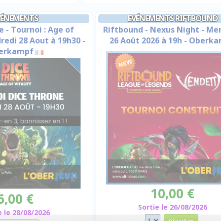
VÉNEMENTS
EVÉNEMENTS RIFTBOUND
 - Tournoi : Age of
Riftbound - Nexus Night - Me
dredi 28 Aout à 19h30 -
26 Août 2026 à 19h - Oberk
erkampf
10,00 €
6,00 €
Sortie le 26/08/2026
e le 28/08/2026