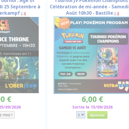
Tournoi : Age of
Tournoi JV Pokémon Champions 
edi 25 Septembre à
Célébration de mi-année - Samedi
berkampf
Août 10h30 - Bastille
00 €
6,00 €
 25/09/2026
Sortie le 15/09/2026