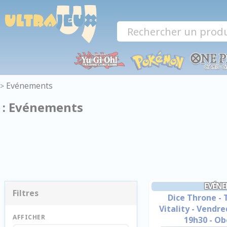
Panneau de gestion des cookies
Evénements
>
: Evénements
EVÉN
Filtres
Dice Throne - 
Vitality - Vendr
AFFICHER
19h30 - O