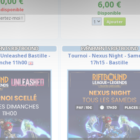
0,00 €
6,00 €
ndisponible
Disponible
ENTS RIFTBOUND
EVÉNEMENTS RIFTBOUND
 Unleashed Bastille -
Tournoi - Nexus Night - Sam
nche 11h00
17h15 - Bastille