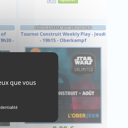
EVÉNEMENTS STAR WARS UNLIMITED
 of
Tournoi Construit Weekly Play - Jeudi
19h30 -
- 19h15 - Oberkampf
ceux que vous
identialité