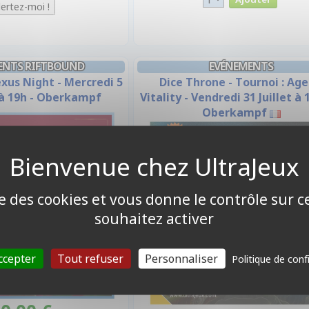
ENTS RIFTBOUND
EVÉNEMENTS
xus Night - Mercredi 5
Dice Throne - Tournoi : Age
 à 19h - Oberkampf
Vitality - Vendredi 31 Juillet à 
Oberkampf
ise des cookies et vous donne le contrôle sur 
souhaitez activer
ccepter
Tout refuser
Personnaliser
Politique de conf