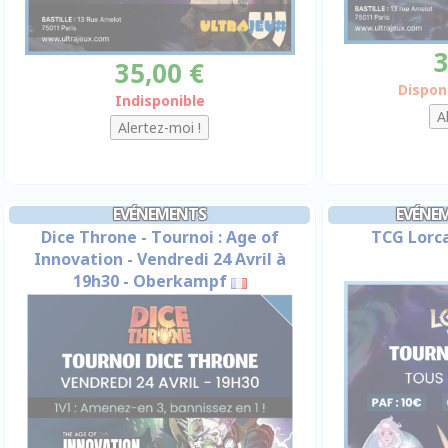
3
35,00 €
Dispon
Indisponible
EVÉNEMENTS
EVÉNE
Dice Throne - Tournoi : Age of
TCG Lorca
Innovation - Vendredi 24 Avril à
19h30 - Oberkampf