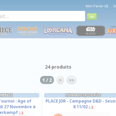
Mon Panier (0)
S
24 produits
1 / 2
>
>>
EMENTS
EVÉNEMENTS JEU DE RÔLE
Tournoi : Age of
PLACE JDR - Campagne D&D - Sess
edi 27 Novembre à
8 11/02
berkampf