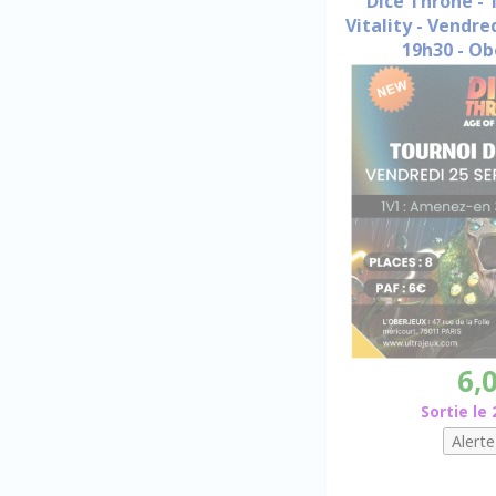
Dice Throne - 
Vitality - Vendr
19h30 - O
6,
Sortie le