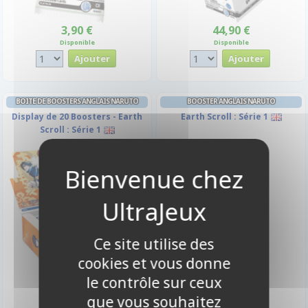
3,90 €
44,90 €
Disponible
Disponible
BOITE DE BOOSTERS ANGLAIS NARUTO
BOOSTER ANGLAIS NARUTO
Display de 20 Boosters - Earth
Earth Scroll : Série 1
Scroll : Série 1
Ce site utilise des
cookies et vous donne
le contrôle sur ceux
39,90 €
1,95 €
que vous souhaitez
Disponible
Disponible