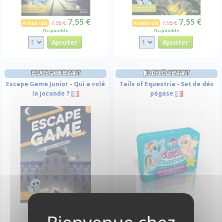
7,55 €
7,55 €
7,95 €
7,95 €
Promo -5%
Promo -5%
Disponible
Disponible
ESCAPE GAME ENFANT
JEU DE RÔLE ENFANT
Escape Game Junior - Qui a volé
Tails of Equestria - Set de dés
la joconde ?
pégase
8,95 €
12,00 €
Disponible
Indisponible