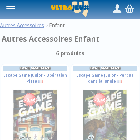
Panneau de gestion des cookies
/
,
Autres Accessoires
Enfant
>
Autres Accessoires Enfant
6 produits
ESCAPE GAME ENFANT
ESCAPE GAME ENFANT
Escape Game Junior - Opération
Escape Game Junior - Perdus
Pizza
dans la Jungle
-0.4€
-0,4€