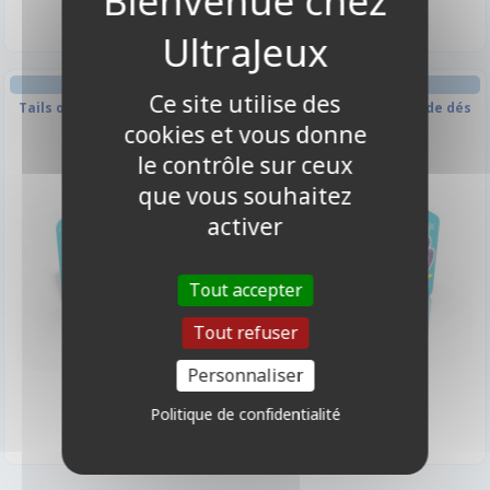
JEU DE RÔLE ENFANT
JEU DE RÔLE ENFANT
Ce site utilise des
Tails of Equestria - Set de dés
Tails of Equestria - Set de dés
terrestres
cookies et vous donne
Licorne
le contrôle sur ceux
que vous souhaitez
activer
Tout accepter
Tout refuser
Personnaliser
12,00 €
12,00 €
Indisponible
Indisponible
Politique de confidentialité