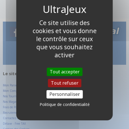
Ce site utilise des
cookies et vous donne
le contrôle sur ceux
que vous souhaitez
activer
Tout accepter
Le site internet UltraJeux.com
Tout refuser
Mon Panier
Mon Compte Client
Personnaliser
Nos Tournois
Nos Magasins
Politique de confidentialité
Frais de Ports
Recrutement
Contactez-nous
Détaxe - Free TAX