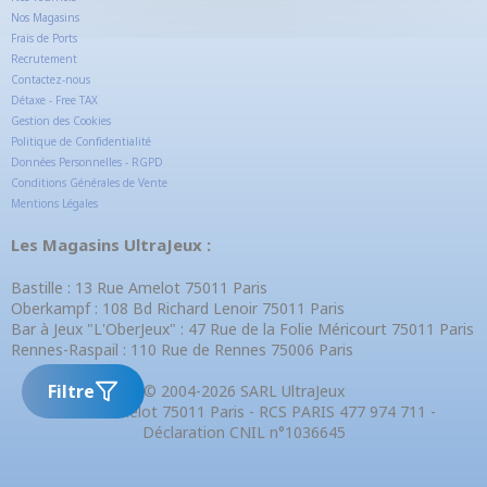
Nos Magasins
Frais de Ports
Recrutement
Contactez-nous
Détaxe - Free TAX
Gestion des Cookies
Politique de Confidentialité
Données Personnelles - RGPD
Conditions Générales de Vente
Mentions Légales
Les Magasins UltraJeux :
Bastille : 13 Rue Amelot 75011 Paris
Oberkampf : 108 Bd Richard Lenoir 75011 Paris
Bar à Jeux "L'OberJeux" : 47 Rue de la Folie Méricourt 75011 Paris
Rennes-Raspail : 110 Rue de Rennes 75006 Paris
Filtre
© 2004-2026 SARL UltraJeux
13 Rue Amelot 75011 Paris - RCS PARIS 477 974 711 -
Déclaration CNIL n°1036645