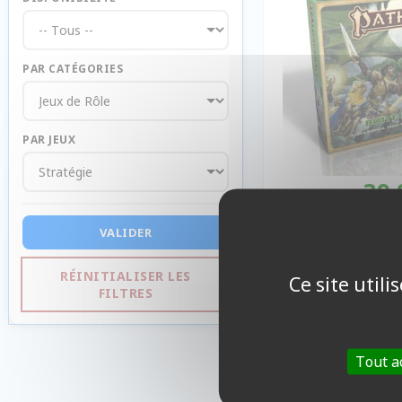
PAR CATÉGORIES
PAR JEUX
39,
Indis
VALIDER
RÉINITIALISER LES
Ce site util
FILTRES
Tout a