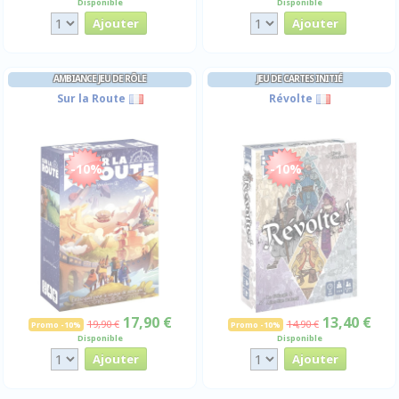
Disponible
Disponible
AMBIANCE JEU DE RÔLE
JEU DE CARTES INITIÉ
Sur la Route
Révolte
-10%
-10%
17,90 €
13,40 €
19,90 €
14,90 €
Promo -10%
Promo -10%
Disponible
Disponible