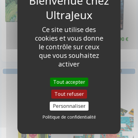
Ce site utilise des
cookies et vous donne
19,90 €
17,90 €
19,90 €
Promo -10%
le contrôle sur ceux
Disponible
Indisponible
que vous souhaitez
activer
AMBIANCE
JEU DE CARTES JEU À DEUX
Maskmen
Trailblazers
Tout accepter
Tout refuser
-10%
Personnaliser
Politique de confidentialité