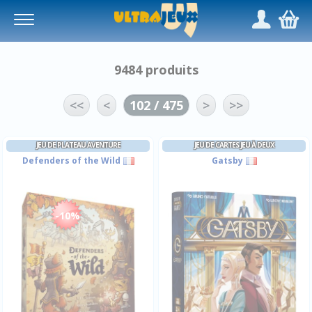
Panneau de gestion des cookies
/
,
9484 produits
<<
<
102 / 475
>
>>
JEU DE PLATEAU AVENTURE
JEU DE CARTES JEU À DEUX
Defenders of the Wild
Gatsby
-10%