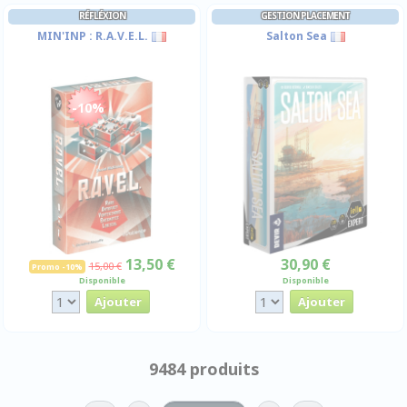
RÉFLÉXION
GESTION PLACEMENT
MIN'INP : R.A.V.E.L.
Salton Sea
-10%
13,50 €
30,90 €
15,00 €
Promo -10%
Disponible
Disponible
9484 produits