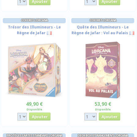
COFFRET LORCANA
COFFRET LORCANA
Trésor des Illumineurs - Le
Quête des Illumineurs - Le
Règne de Jafar
Règne de Jafar : Vol au Palais
49,90 €
53,90 €
Disponible
Disponible
PROTÈGES CARTES STANDARD LORCANA
DECK BOX ET RANGEMENT LORCANA