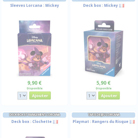
Sleeves Lorcana : Mickey
Deck box : Mickey
9,90 €
5,90 €
Disponible
Disponible
DECK BOX ET RANGEMENT LORCANA
TAPIS DE JEU LORCANA
Deck box : Clochette
Playmat : Rangers du Risque