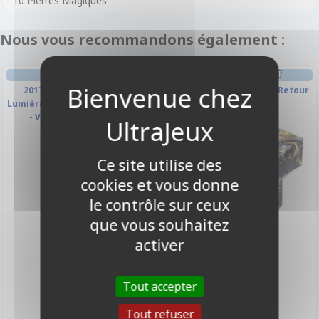
- 10 Pierres Magiques
Nous vous recommandons également :
DECKS PRÉCONSTRUITS
DECK BOX ET RANGEMENT
2017 Deck de Démarrage
Bohort, Le Chasseur De Retour
Lumière - Le Roi de la Montagne
- Version Francaise
Ce site utilise des
cookies et vous donne
le contrôle sur ceux
que vous souhaitez
activer
3,50 €
16,90 €
Disponible
Disponible
Tout accepter
Tout refuser