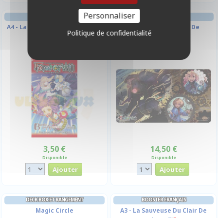
Personnaliser
BOOSTER FRANÇAIS
TAPIS DE JEU
A4 - La Bataille D'attoractia
60x35cm - Souvenirs De
Politique de confidentialité
Mariabella
3,50 €
14,50 €
Disponible
Disponible
DECK BOX ET RANGEMENT
BOOSTER FRANÇAIS
Magic Circle
A3 - La Sauveuse Du Clair De