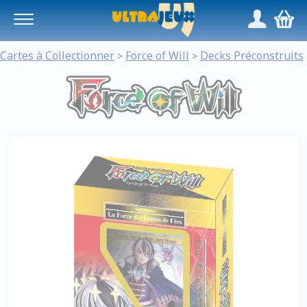
Panneau de gestion des cookies
/
,
Cartes à Collectionner
Force of Will
Decks Préconstruits
>
>