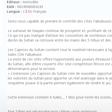
Editeur :
Asmodée
EAN :
0824968084243
Langue :
En Français
Serez-vous capable de prendre le contrôle des Cités Fabuleuses t
Le sultanat de Naqala continue de prospérer et, profitant de cet
Ce qui n’a pas manqué d’attiser les convoitises de nombreux conc
destin du Sultan se retrouve entre les mains des 5 tribus et des
Les Caprices du Sultan contient tout le matériel nécessaire à l’
tuiles Cité Fabuleuse.
La visite de ces cités offrira l’opportunité aux joueurs d’exauce
du Sultan, afin d’être couverts d’or. Une compétition féroce est 
déterminants pour la victoire.
« L’extension Les Caprices du Sultan crée de nouvelles opportuni
les volontés du Sultan peut apporter un réel avantage dans le je
cinquième joueur à la partie permet également de rendre le jeu p
Cette extension contient 6 tuiles, , 1 bloc pour noter les scores,
Five Tribes est nécessaire pour utiliser cette extension.