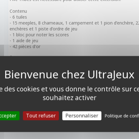
Contenu
- 6 tuiles
- 15 meeples, 8 chameaux, 1 campement et 1 pion d’enchère, 22 c
enchères et 1 piste d’ordre de jeu
- 1 bloc pour noter les scores
- 1 aide de jeu
- 42 pièces d'or
Âge: 13+
Durée : 40+
Joueurs : 2-5
ise des cookies et vous donne le contrôle sur 
souhaitez activer
ccepter
Tout refuser
Personnaliser
Politique de conf