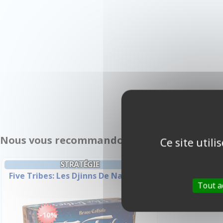
Nous vous recommandons également :
Ce site util
STRATÉGIE
Five Tribes: Les Djinns De Naqala
Tout a
-10%