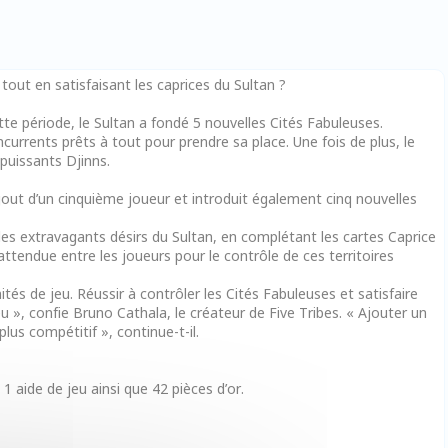
out en satisfaisant les caprices du Sultan ?
te période, le Sultan a fondé 5 nouvelles Cités Fabuleuses.
urrents prêts à tout pour prendre sa place. Une fois de plus, le
 puissants Djinns.
ajout d’un cinquième joueur et introduit également cinq nouvelles
r les extravagants désirs du Sultan, en complétant les cartes Caprice
attendue entre les joueurs pour le contrôle de ces territoires
tés de jeu. Réussir à contrôler les Cités Fabuleuses et satisfaire
u », confie Bruno Cathala, le créateur de Five Tribes. « Ajouter un
lus compétitif », continue-t-il.
 1 aide de jeu ainsi que 42 pièces d’or.