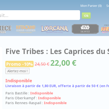
Mon Panier (0)
S
Five Tribes : Les Caprices du
22,00 €
Promo -10%
24,50 €
Indisponible
Livraison à partir de 1,80 EUR, offerte à partir de 50 € (en
Paris Bastille :
Indisponible
Paris Oberkampf :
Indisponible
Paris Rennes-Raspail :
Indisponible