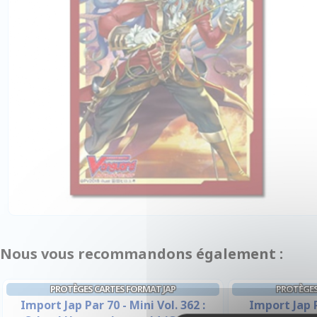
Nous vous recommandons également :
PROTÈGES CARTES FORMAT JAP
PROTÈGES
Import Jap Par 70 - Mini Vol. 362 :
Import Jap P