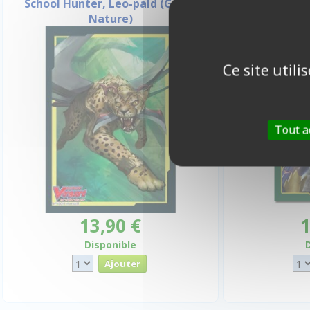
School Hunter, Leo-pald (Great
Machinin
Nature)
(M
Ce site util
Tout a
13,90 €
1
Disponible