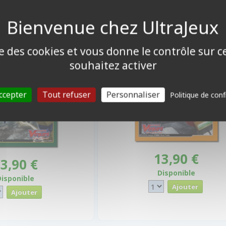
g Spark Hercules
Perfect Raizer (Nova Grapp
egacolony)
ise des cookies et vous donne le contrôle sur 
souhaitez activer
ccepter
Tout refuser
Personnaliser
Politique de conf
13,90 €
3,90 €
Disponible
Disponible