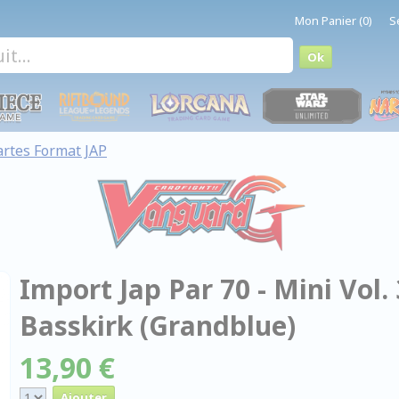
Mon Panier (0)
S
artes Format JAP
Import Jap Par 70 - Mini Vol.
Basskirk (Grandblue)
13,90 €