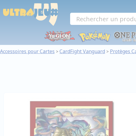
Panneau de gestion des cookies
Accessoires pour Cartes
CardFight Vanguard
Protèges C
>
>