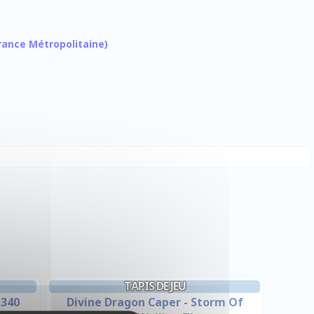
 France Métropolitaine)
TAPIS DE JEU
 340
Divine Dragon Caper - Storm Of