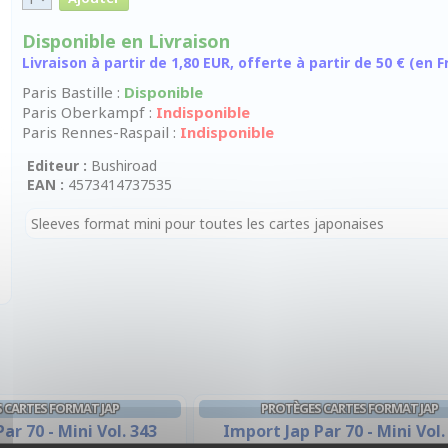
Disponible en Livraison
Livraison à partir de 1,80 EUR, offerte à partir de 50 € (en
Paris Bastille :
Disponible
Paris Oberkampf :
Indisponible
Paris Rennes-Raspail :
Indisponible
Editeur :
Bushiroad
EAN :
4573414737535
Sleeves format mini pour toutes les cartes japonaises
 CARTES FORMAT JAP
PROTÈGES CARTES FORMAT JAP
ar 70 - Mini Vol. 343
Import Jap Par 70 - Mini Vol.