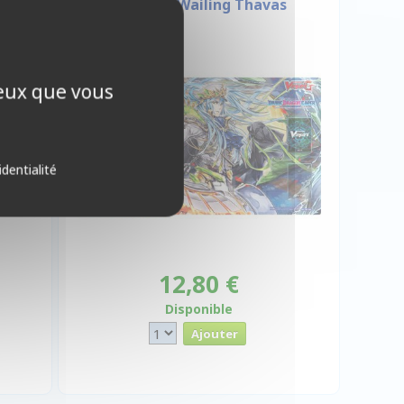
ler)
Lament, Wailing Thavas
ceux que vous
identialité
12,80 €
Disponible