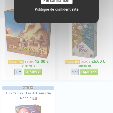
Personnaliser
Politique de confidentialité
-10%
-10%
13,00 €
26,00 €
14,50 €
28,90 €
Promo -10%
Promo -10%
Disponible
Disponible
GESTION
Five Tribes : Les Artisans De
Naqala