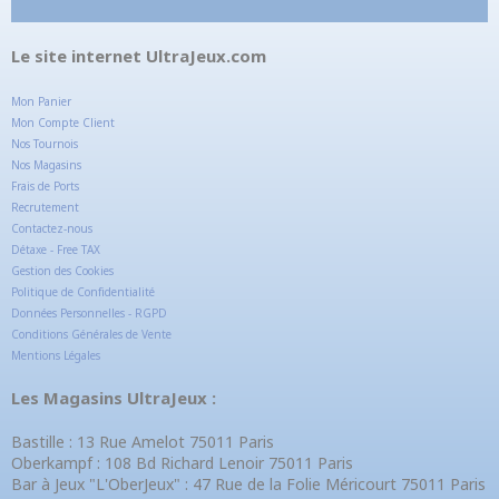
Le site internet UltraJeux.com
Mon Panier
Mon Compte Client
Nos Tournois
Nos Magasins
Frais de Ports
Recrutement
Contactez-nous
Détaxe - Free TAX
Gestion des Cookies
Politique de Confidentialité
Données Personnelles - RGPD
Conditions Générales de Vente
Mentions Légales
Les Magasins UltraJeux :
Bastille : 13 Rue Amelot 75011 Paris
Oberkampf : 108 Bd Richard Lenoir 75011 Paris
Bar à Jeux "L'OberJeux" : 47 Rue de la Folie Méricourt 75011 Paris