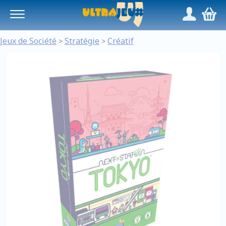
Panneau de gestion des cookies
/
,
Jeux de Société
Stratégie
Créatif
>
>